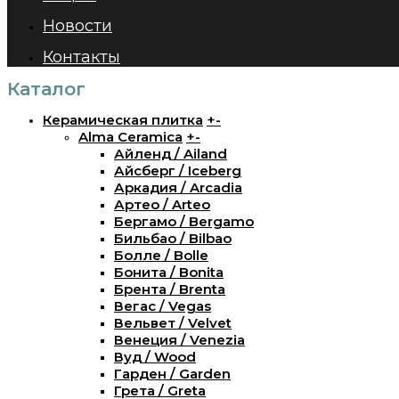
Новости
Контакты
Каталог
Керамическая плитка
+
-
Alma Ceramica
+
-
Айленд / Ailand
Айсберг / Iceberg
Аркадия / Arcadia
Артео / Arteo
Бергамо / Bergamo
Бильбао / Bilbao
Болле / Bolle
Бонита / Bonita
Брента / Brenta
Вегас / Vegas
Вельвет / Velvet
Венеция / Venezia
Вуд / Wood
Гарден / Garden
Грета / Greta