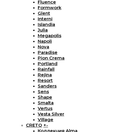
Fluence
Formwork
Glent
Interni
Islandia
Julia
Megapolis
Napoli
Nova
Paradise
Pion Crema
Portland
Rainfall
Rejina
Resort
Sanders
Sens
Shape
Smalta
Vertus
Vesta Silver
Village
CRETO
+
-
Коллекция Alma