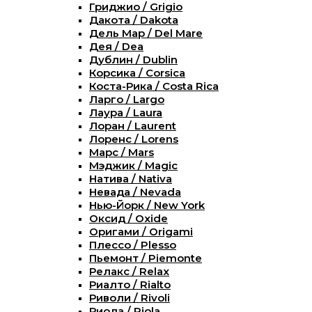
Гриджио / Grigio
Дакота / Dakota
Дель Мар / Del Mare
Дея / Dea
Дублин / Dublin
Корсика / Corsica
Коста-Рика / Costa Rica
Ларго / Largo
Лаура / Laura
Лоран / Laurent
Лоренс / Lorens
Марс / Mars
Мэджик / Magic
Натива / Nativa
Невада / Nevada
Нью-Йорк / New York
Оксид / Oxide
Оригами / Origami
Плессо / Plesso
Пьемонт / Piemonte
Релакс / Relax
Риалто / Rialto
Риволи / Rivoli
Риола / Riola