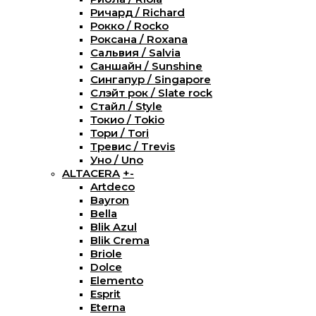
Ричард / Richard
Рокко / Rocko
Роксана / Roxana
Сальвия / Salvia
Саншайн / Sunshine
Сингапур / Singapore
Слэйт рок / Slate rock
Стайл / Style
Токио / Tokio
Тори / Tori
Тревис / Trevis
Уно / Uno
ALTACERA
+
-
Artdeco
Bayron
Bella
Blik Azul
Blik Crema
Briole
Dolce
Elemento
Esprit
Eterna