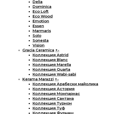
Delia
Dominica
Eco Loft
Eco Wood
Emotion
Essen
Marmaris
Solo
Sonesta
Vision
Gracia Ceramica
+
-
Коллекция Astrid
Коллекция Blanc
Коллекция Marella
Коллекция Quarta
Коллекция Wabi-sabi
Kerama Marazzi
+
-
Коллекция Арабески майолика
Коллекция Астория
Коллекция Монпарнас
Коллекция Сантана
Коллекция Турнон
Коллекция Туф
Коллекция Фурнаш