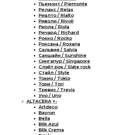
Пьемонт / Piemonte
Релакс / Relax
Риалто / Rialto
Риволи / Rivoli
Риола / Riola
Ричард / Richard
Рокко / Rocko
Роксана / Roxana
Сальвия / Salvia
Саншайн / Sunshine
Сингапур / Singapore
Слэйт рок / Slate rock
Стайл / Style
Токио / Tokio
Тори / Tori
Тревис / Trevis
Уно / Uno
ALTACERA
+
-
Artdeco
Bayron
Bella
Blik Azul
Blik Crema