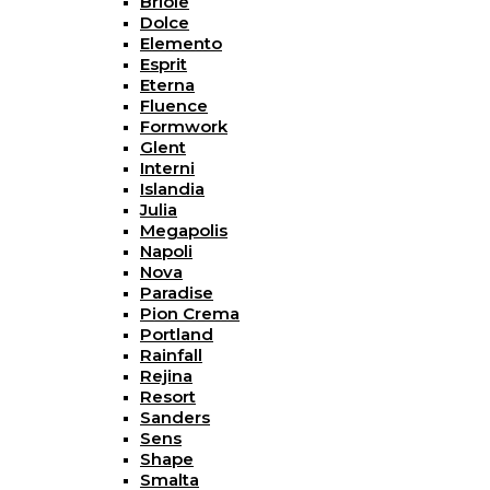
Briole
Dolce
Elemento
Esprit
Eterna
Fluence
Formwork
Glent
Interni
Islandia
Julia
Megapolis
Napoli
Nova
Paradise
Pion Crema
Portland
Rainfall
Rejina
Resort
Sanders
Sens
Shape
Smalta