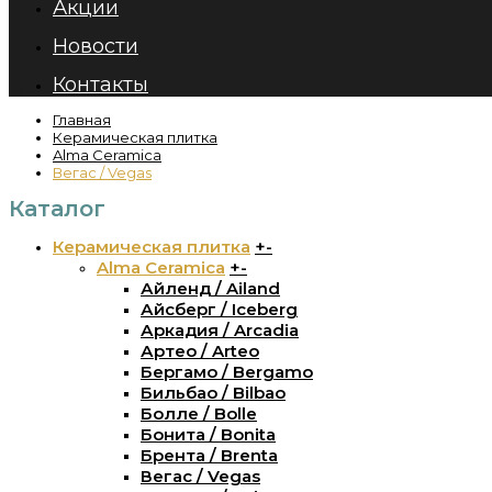
Акции
Новости
Контакты
Главная
Керамическая плитка
Alma Ceramica
Вегас / Vegas
Каталог
Керамическая плитка
+
-
Alma Ceramica
+
-
Айленд / Ailand
Айсберг / Iceberg
Аркадия / Arcadia
Артео / Arteo
Бергамо / Bergamo
Бильбао / Bilbao
Болле / Bolle
Бонита / Bonita
Брента / Brenta
Вегас / Vegas