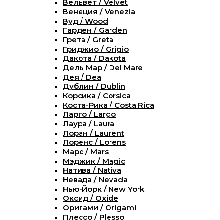
Вельвет / Velvet
Венеция / Venezia
Вуд / Wood
Гарден / Garden
Грета / Greta
Гриджио / Grigio
Дакота / Dakota
Дель Мар / Del Mare
Дея / Dea
Дублин / Dublin
Корсика / Corsica
Коста-Рика / Costa Rica
Ларго / Largo
Лаура / Laura
Лоран / Laurent
Лоренс / Lorens
Марс / Mars
Мэджик / Magic
Натива / Nativa
Невада / Nevada
Нью-Йорк / New York
Оксид / Oxide
Оригами / Origami
Плессо / Plesso