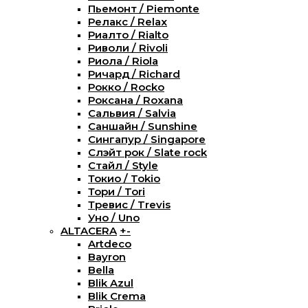
Пьемонт / Piemonte
Релакс / Relax
Риалто / Rialto
Риволи / Rivoli
Риола / Riola
Ричард / Richard
Рокко / Rocko
Роксана / Roxana
Сальвия / Salvia
Саншайн / Sunshine
Сингапур / Singapore
Слэйт рок / Slate rock
Стайл / Style
Токио / Tokio
Тори / Tori
Тревис / Trevis
Уно / Uno
ALTACERA
+
-
Artdeco
Bayron
Bella
Blik Azul
Blik Crema