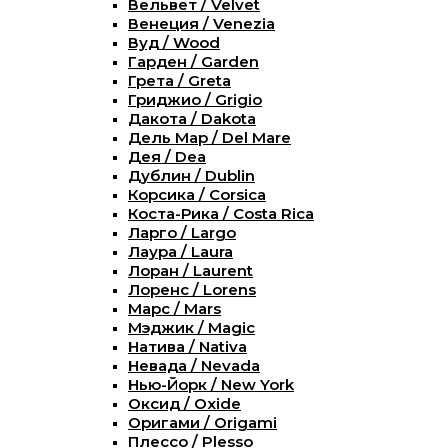
Вельвет / Velvet
Венеция / Venezia
Вуд / Wood
Гарден / Garden
Грета / Greta
Гриджио / Grigio
Дакота / Dakota
Дель Мар / Del Mare
Дея / Dea
Дублин / Dublin
Корсика / Corsica
Коста-Рика / Costa Rica
Ларго / Largo
Лаура / Laura
Лоран / Laurent
Лоренс / Lorens
Марс / Mars
Мэджик / Magic
Натива / Nativa
Невада / Nevada
Нью-Йорк / New York
Оксид / Oxide
Оригами / Origami
Плессо / Plesso