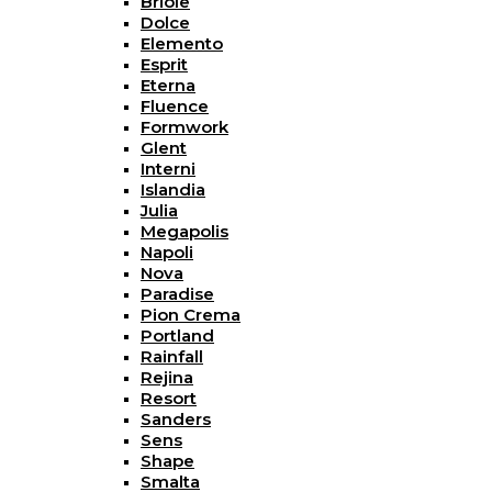
Briole
Dolce
Elemento
Esprit
Eterna
Fluence
Formwork
Glent
Interni
Islandia
Julia
Megapolis
Napoli
Nova
Paradise
Pion Crema
Portland
Rainfall
Rejina
Resort
Sanders
Sens
Shape
Smalta