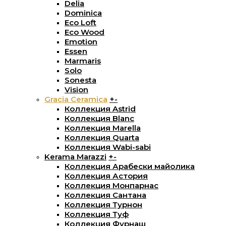
Delia
Dominica
Eco Loft
Eco Wood
Emotion
Essen
Marmaris
Solo
Sonesta
Vision
Gracia Ceramica
+
-
Коллекция Astrid
Коллекция Blanc
Коллекция Marella
Коллекция Quarta
Коллекция Wabi-sabi
Kerama Marazzi
+
-
Коллекция Арабески майолика
Коллекция Астория
Коллекция Монпарнас
Коллекция Сантана
Коллекция Турнон
Коллекция Туф
Коллекция Фурнаш