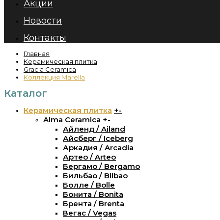
Акции
Новости
Контакты
Главная
Керамическая плитка
Gracia Ceramica
Коллекция Marella
Каталог
Керамическая плитка
+
-
Alma Ceramica
+
-
Айленд / Ailand
Айсберг / Iceberg
Аркадия / Arcadia
Артео / Arteo
Бергамо / Bergamo
Бильбао / Bilbao
Болле / Bolle
Бонита / Bonita
Брента / Brenta
Вегас / Vegas