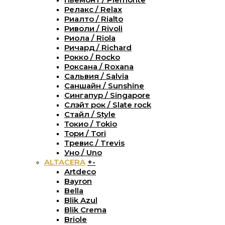
Релакс / Relax
Риалто / Rialto
Риволи / Rivoli
Риола / Riola
Ричард / Richard
Рокко / Rocko
Роксана / Roxana
Сальвия / Salvia
Саншайн / Sunshine
Сингапур / Singapore
Слэйт рок / Slate rock
Стайл / Style
Токио / Tokio
Тори / Tori
Тревис / Trevis
Уно / Uno
ALTACERA
+
-
Artdeco
Bayron
Bella
Blik Azul
Blik Crema
Briole