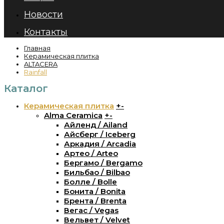
Новости
Контакты
Главная
Керамическая плитка
ALTACERA
Rainfall
Каталог
Керамическая плитка
+
-
Alma Ceramica
+
-
Айленд / Ailand
Айсберг / Iceberg
Аркадия / Arcadia
Артео / Arteo
Бергамо / Bergamo
Бильбао / Bilbao
Болле / Bolle
Бонита / Bonita
Брента / Brenta
Вегас / Vegas
Вельвет / Velvet