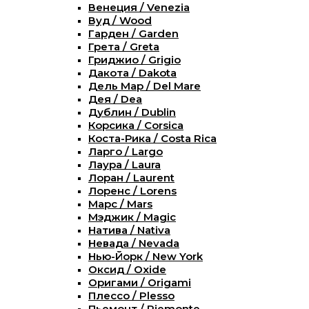
Венеция / Venezia
Вуд / Wood
Гарден / Garden
Грета / Greta
Гриджио / Grigio
Дакота / Dakota
Дель Мар / Del Mare
Дея / Dea
Дублин / Dublin
Корсика / Corsica
Коста-Рика / Costa Rica
Ларго / Largo
Лаура / Laura
Лоран / Laurent
Лоренс / Lorens
Марс / Mars
Мэджик / Magic
Натива / Nativa
Невада / Nevada
Нью-Йорк / New York
Оксид / Oxide
Оригами / Origami
Плессо / Plesso
Пьемонт / Piemonte