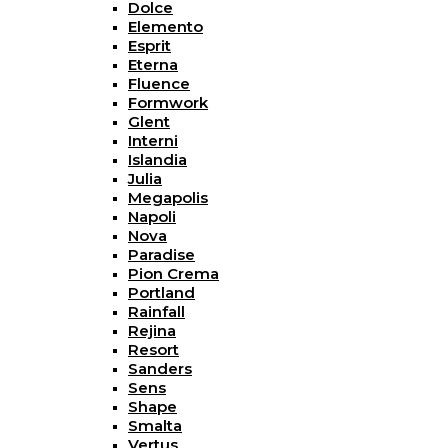
Dolce
Elemento
Esprit
Eterna
Fluence
Formwork
Glent
Interni
Islandia
Julia
Megapolis
Napoli
Nova
Paradise
Pion Crema
Portland
Rainfall
Rejina
Resort
Sanders
Sens
Shape
Smalta
Vertus