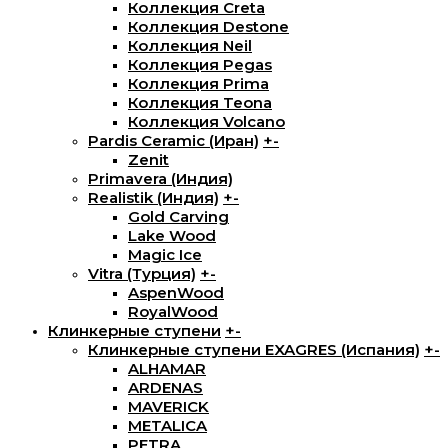
Коллекция Creta
Коллекция Destone
Коллекция Neil
Коллекция Pegas
Коллекция Prima
Коллекция Teona
Коллекция Volcano
Pardis Ceramic (Иран)
+
-
Zenit
Primavera (Индия)
Realistik (Индия)
+
-
Gold Carving
Lake Wood
Magic Ice
Vitra (Турция)
+
-
AspenWood
RoyalWood
Клинкерные ступени
+
-
Клинкерные ступени EXAGRES (Испания)
+
-
ALHAMAR
ARDENAS
MAVERICK
METALICA
PETRA