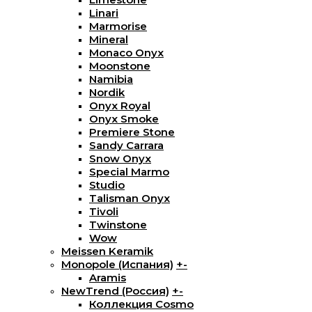
Linari
Marmorise
Mineral
Monaco Onyx
Moonstone
Namibia
Nordik
Onyx Royal
Onyx Smoke
Premiere Stone
Sandy Carrara
Snow Onyx
Special Marmo
Studio
Talisman Onyx
Tivoli
Twinstone
Wow
Meissen Keramik
Monopole (Испания)
+
-
Aramis
NewTrend (Россия)
+
-
Коллекция Cosmo