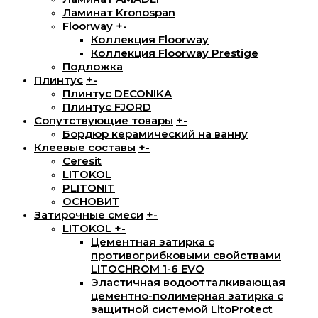
Ламинат Kronospan
Floorway
+
-
Коллекция Floorway
Коллекция Floorway Prestige
Подложка
Плинтус
+
-
Плинтус DECONIKA
Плинтус FJORD
Сопутствующие товары
+
-
Бордюр керамический на ванну
Клеевые составы
+
-
Ceresit
LITOKOL
PLITONIT
ОСНОВИТ
Затирочные смеси
+
-
LITOKOL
+
-
Цементная затирка с
противогрибковыми свойствами
LITOCHROM 1-6 EVO
Эластичная водоотталкивающая
цементно-полимерная затирка с
защитной системой LitoProtect