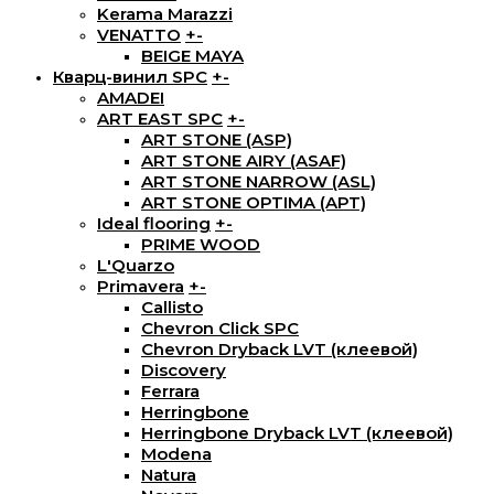
Kerama Marazzi
VENATTO
+
-
BEIGE MAYA
Кварц-винил SPC
+
-
AMADEI
ART EAST SPC
+
-
ART STONE (ASP)
ART STONE AIRY (ASAF)
ART STONE NARROW (ASL)
ART STONE OPTIMA (APT)
Ideal flooring
+
-
PRIME WOOD
L'Quarzo
Primavera
+
-
Callisto
Chevron Click SPC
Chevron Dryback LVT (клеевой)
Discovery
Ferrara
Herringbone
Herringbone Dryback LVT (клеевой)
Modena
Natura