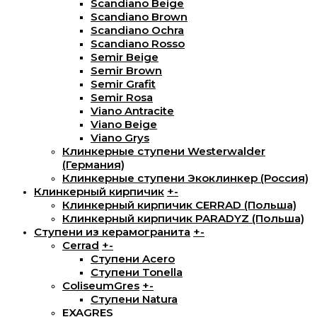
Scandiano Beige
Scandiano Brown
Scandiano Ochra
Scandiano Rosso
Semir Beige
Semir Brown
Semir Grafit
Semir Rosa
Viano Antracite
Viano Beige
Viano Grys
Клинкерные ступени Westerwalder
(Германия)
Клинкерные ступени Экоклинкер (Россия)
Клинкерный кирпичик
+
-
Клинкерный кирпичик CERRAD (Польша)
Клинкерный кирпичик PARADYZ (Польша)
Ступени из керамогранита
+
-
Cerrad
+
-
Ступени Acero
Ступени Tonella
ColiseumGres
+
-
Ступени Natura
EXAGRES