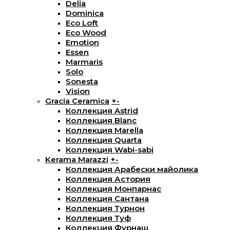
Delia
Dominica
Eco Loft
Eco Wood
Emotion
Essen
Marmaris
Solo
Sonesta
Vision
Gracia Ceramica
+
-
Коллекция Astrid
Коллекция Blanc
Коллекция Marella
Коллекция Quarta
Коллекция Wabi-sabi
Kerama Marazzi
+
-
Коллекция Арабески майолика
Коллекция Астория
Коллекция Монпарнас
Коллекция Сантана
Коллекция Турнон
Коллекция Туф
Коллекция Фурнаш