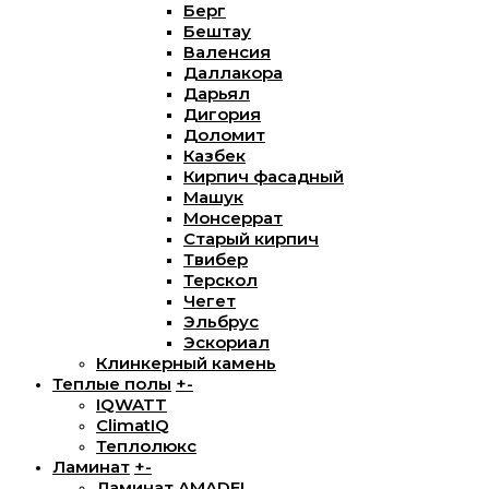
Берг
Бештау
Валенсия
Даллакора
Дарьял
Дигория
Доломит
Казбек
Кирпич фасадный
Машук
Монсеррат
Старый кирпич
Твибер
Терскол
Чегет
Эльбрус
Эскориал
Клинкерный камень
Теплые полы
+
-
IQWATT
ClimatIQ
Теплолюкс
Ламинат
+
-
Ламинат AMADEI