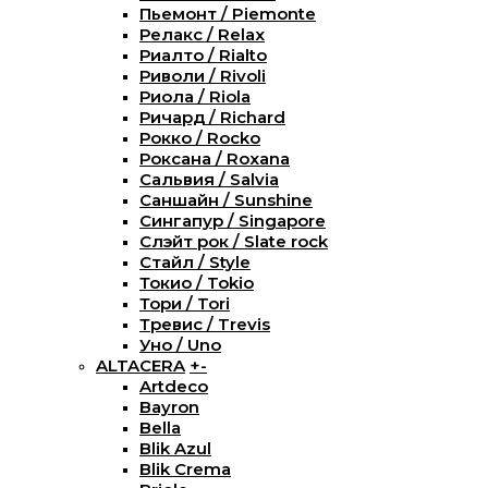
Пьемонт / Piemonte
Релакс / Relax
Риалто / Rialto
Риволи / Rivoli
Риола / Riola
Ричард / Richard
Рокко / Rocko
Роксана / Roxana
Сальвия / Salvia
Саншайн / Sunshine
Сингапур / Singapore
Слэйт рок / Slate rock
Стайл / Style
Токио / Tokio
Тори / Tori
Тревис / Trevis
Уно / Uno
ALTACERA
+
-
Artdeco
Bayron
Bella
Blik Azul
Blik Crema