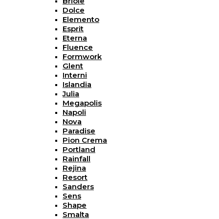
Briole
Dolce
Elemento
Esprit
Eterna
Fluence
Formwork
Glent
Interni
Islandia
Julia
Megapolis
Napoli
Nova
Paradise
Pion Crema
Portland
Rainfall
Rejina
Resort
Sanders
Sens
Shape
Smalta