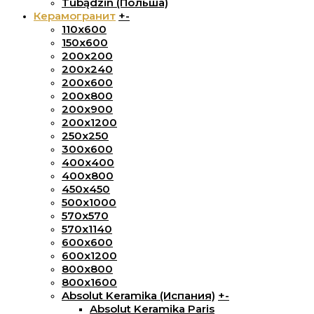
Tubądzin (Польша)
Керамогранит
+
-
110x600
150х600
200x200
200х240
200х600
200х800
200х900
200х1200
250x250
300х600
400х400
400х800
450х450
500х1000
570х570
570х1140
600х600
600х1200
800х800
800x1600
Absolut Keramika (Испания)
+
-
Absolut Keramika Paris