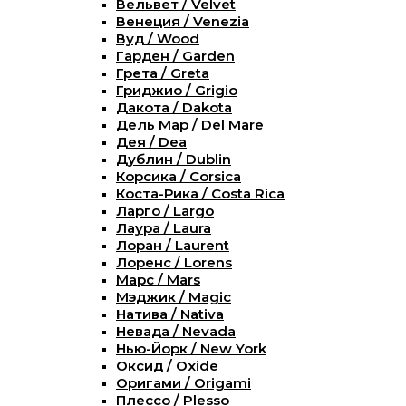
Вельвет / Velvet
Венеция / Venezia
Вуд / Wood
Гарден / Garden
Грета / Greta
Гриджио / Grigio
Дакота / Dakota
Дель Мар / Del Mare
Дея / Dea
Дублин / Dublin
Корсика / Corsica
Коста-Рика / Costa Rica
Ларго / Largo
Лаура / Laura
Лоран / Laurent
Лоренс / Lorens
Марс / Mars
Мэджик / Magic
Натива / Nativa
Невада / Nevada
Нью-Йорк / New York
Оксид / Oxide
Оригами / Origami
Плессо / Plesso