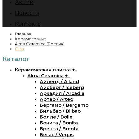
Акции
Новости
Контакты
Главная
Керамогранит
Alma Ceramica (Россия)
Olsa
Каталог
Керамическая плитка
+
-
Alma Ceramica
+
-
Айленд / Ailand
Айсберг / Iceberg
Аркадия / Arcadia
Артео / Arteo
Бергамо / Bergamo
Бильбао / Bilbao
Болле / Bolle
Бонита / Bonita
Брента / Brenta
Вегас / Vegas