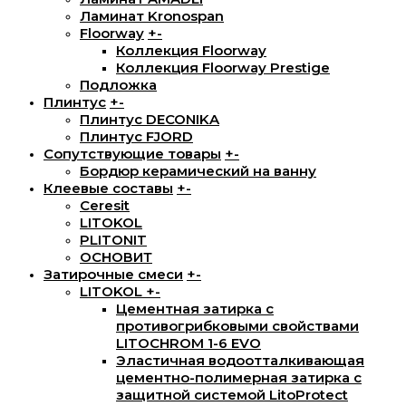
Ламинат Kronospan
Floorway
+
-
Коллекция Floorway
Коллекция Floorway Prestige
Подложка
Плинтус
+
-
Плинтус DECONIKA
Плинтус FJORD
Сопутствующие товары
+
-
Бордюр керамический на ванну
Клеевые составы
+
-
Ceresit
LITOKOL
PLITONIT
ОСНОВИТ
Затирочные смеси
+
-
LITOKOL
+
-
Цементная затирка с
противогрибковыми свойствами
LITOCHROM 1-6 EVO
Эластичная водоотталкивающая
цементно-полимерная затирка с
защитной системой LitoProtect