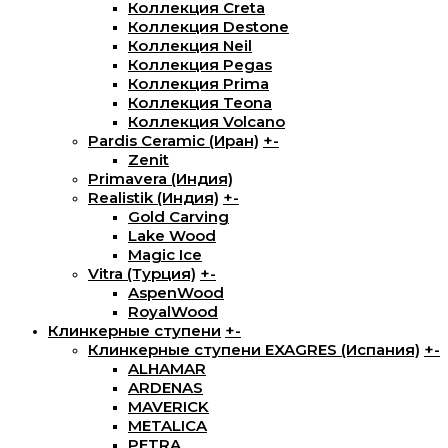
Коллекция Creta
Коллекция Destone
Коллекция Neil
Коллекция Pegas
Коллекция Prima
Коллекция Teona
Коллекция Volcano
Pardis Ceramic (Иран)
+
-
Zenit
Primavera (Индия)
Realistik (Индия)
+
-
Gold Carving
Lake Wood
Magic Ice
Vitra (Турция)
+
-
AspenWood
RoyalWood
Клинкерные ступени
+
-
Клинкерные ступени EXAGRES (Испания)
+
-
ALHAMAR
ARDENAS
MAVERICK
METALICA
PETRA