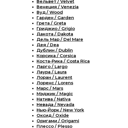
Вельвет / Velvet
Венеция / Venezia
Вуд / Wood
Гарден / Garden
Грета / Greta
Гриджио / Grigio
Дакота / Dakota
Дель Мар / Del Mare
Дея / Dea
Дублин / Dublin
Корсика / Corsica
Коста-Рика / Costa Rica
Ларго / Largo
Лаура / Laura
Лоран / Laurent
Лоренс / Lorens
Марс / Mars
Мэджик / Magic
Натива / Nativa
Невада / Nevada
Нью-Йорк / New York
Оксид / Oxide
Оригами / Origami
Плессо / Plesso