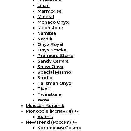
Linari
Marmorise
Mineral
Monaco Onyx
Moonstone
Namibia
Nordik
Onyx Royal
Onyx Smoke
Premiere Stone
Sandy Carrara
Snow Onyx
Special Marmo
Studio
Talisman Onyx
Tivoli
Twinstone
Wow
Meissen Keramik
Monopole (Испания)
+
-
Aramis
NewTrend (Россия)
+
-
Коллекция Cosmo