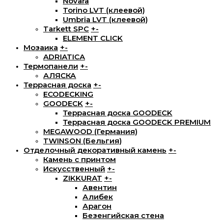
Novara
Torino LVT (клеевой)
Umbria LVT (клеевой)
Tarkett SPC
+
-
ELEMENT CLICK
Мозаика
+
-
ADRIATICA
Термопанели
+
-
АЛЯСКА
Террасная доска
+
-
ECODECKING
GOODECK
+
-
Террасная доска GOODECK
Террасная доска GOODECK PREMIUM
MEGAWOOD (Германия)
TWINSON (Бельгия)
Отделочный декоративный камень
+
-
Камень с принтом
Искусственный
+
-
ZIKKURAT
+
-
Авентин
Алибек
Арагон
Безенгийская стена