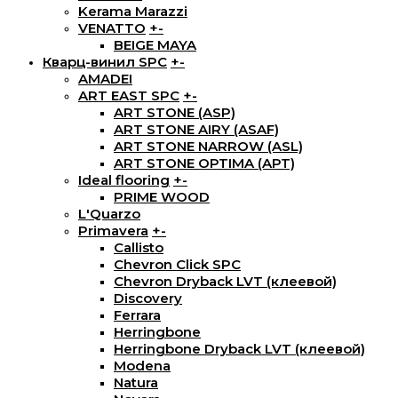
Kerama Marazzi
VENATTO
+
-
BEIGE MAYA
Кварц-винил SPC
+
-
AMADEI
ART EAST SPC
+
-
ART STONE (ASP)
ART STONE AIRY (ASAF)
ART STONE NARROW (ASL)
ART STONE OPTIMA (APT)
Ideal flooring
+
-
PRIME WOOD
L'Quarzo
Primavera
+
-
Callisto
Chevron Click SPC
Chevron Dryback LVT (клеевой)
Discovery
Ferrara
Herringbone
Herringbone Dryback LVT (клеевой)
Modena
Natura