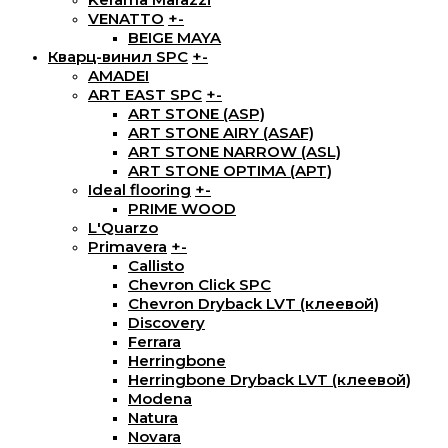
VENATTO
+
-
BEIGE MAYA
Кварц-винил SPC
+
-
AMADEI
ART EAST SPC
+
-
ART STONE (ASP)
ART STONE AIRY (ASAF)
ART STONE NARROW (ASL)
ART STONE OPTIMA (APT)
Ideal flooring
+
-
PRIME WOOD
L'Quarzo
Primavera
+
-
Callisto
Chevron Click SPC
Chevron Dryback LVT (клеевой)
Discovery
Ferrara
Herringbone
Herringbone Dryback LVT (клеевой)
Modena
Natura
Novara