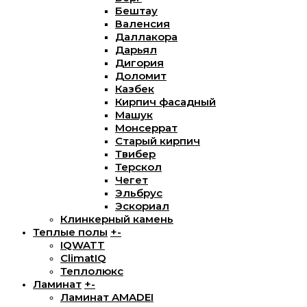
Бештау
Валенсия
Даллакора
Дарьял
Дигория
Доломит
Казбек
Кирпич фасадный
Машук
Монсеррат
Старый кирпич
Твибер
Терскол
Чегет
Эльбрус
Эскориал
Клинкерный камень
Теплые полы
+
-
IQWATT
ClimatIQ
Теплолюкс
Ламинат
+
-
Ламинат AMADEI