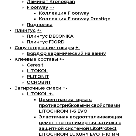
Ламинат Kronospan
Floorway
+
-
Коллекция Floorway
Коллекция Floorway Prestige
Подложка
Плинтус
+
-
Плинтус DECONIKA
Плинтус FJORD
Сопутствующие товары
+
-
Бордюр керамический на ванну
Клеевые составы
+
-
Ceresit
LITOKOL
PLITONIT
ОСНОВИТ
Затирочные смеси
+
-
LITOKOL
+
-
Цементная затирка с
противогрибковыми свойствами
LITOCHROM 1-6 EVO
Эластичная водоотталкивающая
цементно-полимерная затирка с
защитной системой LitoProtect
LITOCHROM LUXURY EVO 1–10 мм