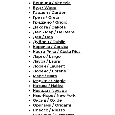
Венеция / Venezia
Вуд / Wood
Гарден / Garden
Грета / Greta
Гриджио / Grigio
Дакота / Dakota
Дель Мар / Del Mare
Дея / Dea
Дублин / Dublin
Корсика / Corsica
Коста-Рика / Costa Rica
Ларго / Largo
Лаура / Laura
Лоран / Laurent
Лоренс / Lorens
Марс / Mars
Мэджик / Magic
Натива / Nativa
Невада / Nevada
Нью-Йорк / New York
Оксид / Oxide
Оригами / Origami
Плессо / Plesso
Пьемонт / Piemonte