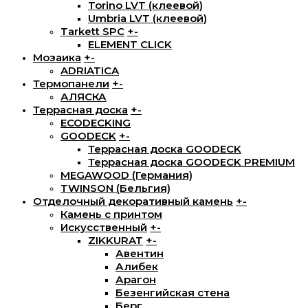
Torino LVT (клеевой)
Umbria LVT (клеевой)
Tarkett SPC
+
-
ELEMENT CLICK
Мозаика
+
-
ADRIATICA
Термопанели
+
-
АЛЯСКА
Террасная доска
+
-
ECODECKING
GOODECK
+
-
Террасная доска GOODECK
Террасная доска GOODECK PREMIUM
MEGAWOOD (Германия)
TWINSON (Бельгия)
Отделочный декоративный камень
+
-
Камень с принтом
Искусственный
+
-
ZIKKURAT
+
-
Авентин
Алибек
Арагон
Безенгийская стена
Берг