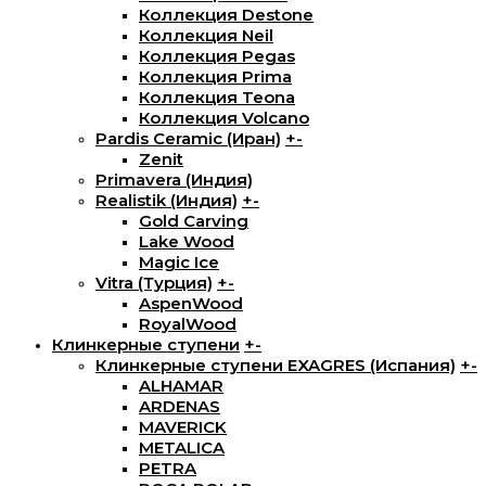
Коллекция Destone
Коллекция Neil
Коллекция Pegas
Коллекция Prima
Коллекция Teona
Коллекция Volcano
Pardis Ceramic (Иран)
+
-
Zenit
Primavera (Индия)
Realistik (Индия)
+
-
Gold Carving
Lake Wood
Magic Ice
Vitra (Турция)
+
-
AspenWood
RoyalWood
Клинкерные ступени
+
-
Клинкерные ступени EXAGRES (Испания)
+
-
ALHAMAR
ARDENAS
MAVERICK
METALICA
PETRA