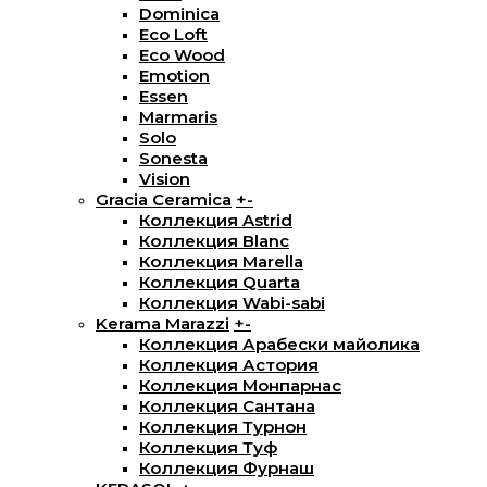
Dominica
Eco Loft
Eco Wood
Emotion
Essen
Marmaris
Solo
Sonesta
Vision
Gracia Ceramica
+
-
Коллекция Astrid
Коллекция Blanc
Коллекция Marella
Коллекция Quarta
Коллекция Wabi-sabi
Kerama Marazzi
+
-
Коллекция Арабески майолика
Коллекция Астория
Коллекция Монпарнас
Коллекция Сантана
Коллекция Турнон
Коллекция Туф
Коллекция Фурнаш