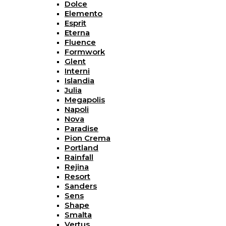
Dolce
Elemento
Esprit
Eterna
Fluence
Formwork
Glent
Interni
Islandia
Julia
Megapolis
Napoli
Nova
Paradise
Pion Crema
Portland
Rainfall
Rejina
Resort
Sanders
Sens
Shape
Smalta
Vertus