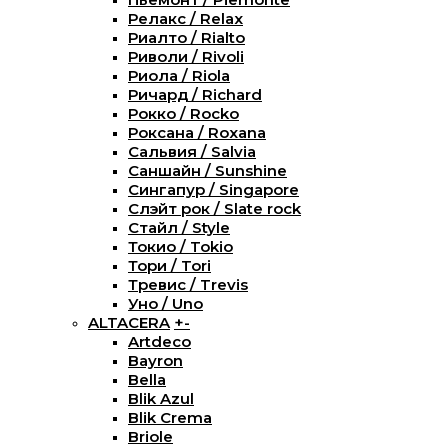
Релакс / Relax
Риалто / Rialto
Риволи / Rivoli
Риола / Riola
Ричард / Richard
Рокко / Rocko
Роксана / Roxana
Сальвия / Salvia
Саншайн / Sunshine
Сингапур / Singapore
Слэйт рок / Slate rock
Стайл / Style
Токио / Tokio
Тори / Tori
Тревис / Trevis
Уно / Uno
ALTACERA
+
-
Artdeco
Bayron
Bella
Blik Azul
Blik Crema
Briole