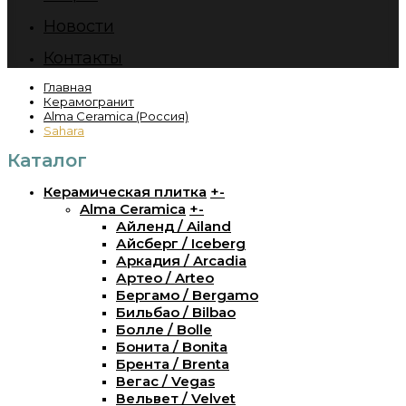
Новости
Контакты
Главная
Керамогранит
Alma Ceramica (Россия)
Sahara
Каталог
Керамическая плитка
+
-
Alma Ceramica
+
-
Айленд / Ailand
Айсберг / Iceberg
Аркадия / Arcadia
Артео / Arteo
Бергамо / Bergamo
Бильбао / Bilbao
Болле / Bolle
Бонита / Bonita
Брента / Brenta
Вегас / Vegas
Вельвет / Velvet