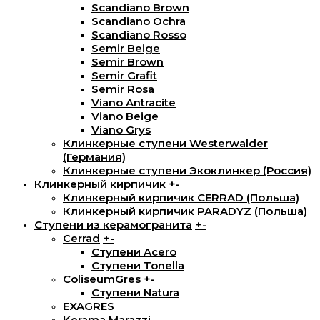
Scandiano Brown
Scandiano Ochra
Scandiano Rosso
Semir Beige
Semir Brown
Semir Grafit
Semir Rosa
Viano Antracite
Viano Beige
Viano Grys
Клинкерные ступени Westerwalder
(Германия)
Клинкерные ступени Экоклинкер (Россия)
Клинкерный кирпичик
+
-
Клинкерный кирпичик CERRAD (Польша)
Клинкерный кирпичик PARADYZ (Польша)
Ступени из керамогранита
+
-
Cerrad
+
-
Ступени Acero
Ступени Tonella
ColiseumGres
+
-
Ступени Natura
EXAGRES
Kerama Marazzi