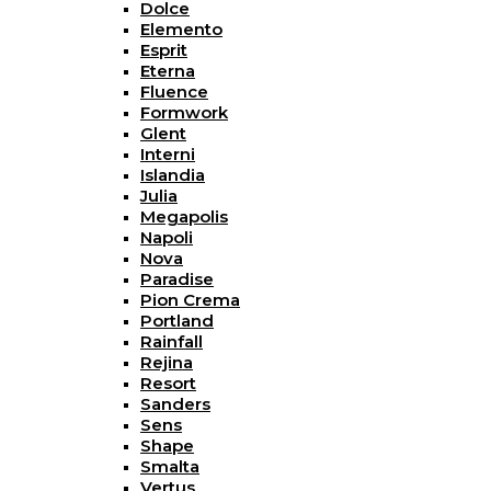
Dolce
Elemento
Esprit
Eterna
Fluence
Formwork
Glent
Interni
Islandia
Julia
Megapolis
Napoli
Nova
Paradise
Pion Crema
Portland
Rainfall
Rejina
Resort
Sanders
Sens
Shape
Smalta
Vertus