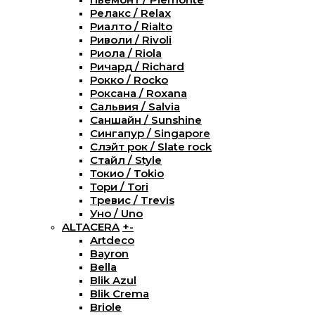
Релакс / Relax
Риалто / Rialto
Риволи / Rivoli
Риола / Riola
Ричард / Richard
Рокко / Rocko
Роксана / Roxana
Сальвия / Salvia
Саншайн / Sunshine
Сингапур / Singapore
Слэйт рок / Slate rock
Стайл / Style
Токио / Tokio
Тори / Tori
Тревис / Trevis
Уно / Uno
ALTACERA
+
-
Artdeco
Bayron
Bella
Blik Azul
Blik Crema
Briole