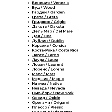
Венеция / Venezia
Вуд / Wood
Гарден / Garden
Грета / Greta
Гриджио / Grigio
Дакота / Dakota
Дель Мар / Del Mare
Дея / Dea
Дублин / Dublin
Корсика / Corsica
Коста-Рика / Costa Rica
Ларго / Largo
Лаура / Laura
Лоран / Laurent
Лоренс / Lorens
Марс / Mars
Мэджик / Magic
Натива / Nativa
Невада / Nevada
Нью-Йорк / New York
Оксид / Oxide
Оригами / Origami
Плессо / Plesso
Пьемонт / Piemonte