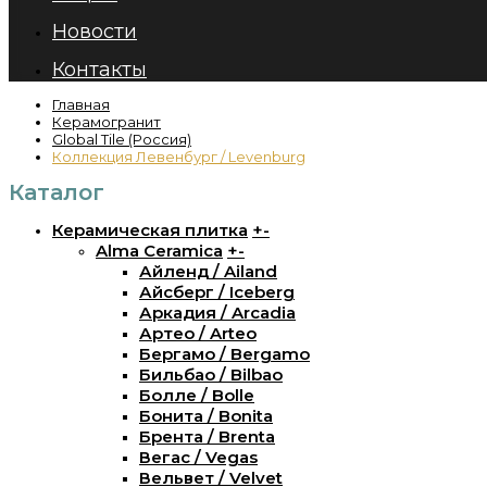
Новости
Контакты
Главная
Керамогранит
Global Tile (Россия)
Коллекция Левенбург / Levenburg
Каталог
Керамическая плитка
+
-
Alma Ceramica
+
-
Айленд / Ailand
Айсберг / Iceberg
Аркадия / Arcadia
Артео / Arteo
Бергамо / Bergamo
Бильбао / Bilbao
Болле / Bolle
Бонита / Bonita
Брента / Brenta
Вегас / Vegas
Вельвет / Velvet