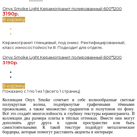
Onyx Smoke Light Керамогранит полированный 600*1200
3190р.
В корзину
Керамогранит глянцевый, под оникс. Ректифицированный,
класс износостойкости III. Подходит для отделк..
Onyx Smoke Light Керамогранит полированный 600*1200
3190р.
В корзину
Показано с 1 по 1 из 1 (всего 1 страниц)
Коллекция Onyx Smoke
сочетает в себе волнообразные светлые
полукруглые волны, подчёркнутые графичными тёмными
прожилками, а также множество градиентов и полутонов по фону.
Всё это создаёт многослойность и глубину текстуры керамогранита. В
коллекции два размера плиты в тёплых оттенках. Вместе они могут
дополнять друг друга в одном пространстве или быть
самостоятельными. К такой текстуре подойдут металлические
бордюры, которые помогут расставить акценты в интерьере.