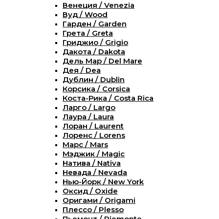
Венеция / Venezia
Вуд / Wood
Гарден / Garden
Грета / Greta
Гриджио / Grigio
Дакота / Dakota
Дель Мар / Del Mare
Дея / Dea
Дублин / Dublin
Корсика / Corsica
Коста-Рика / Costa Rica
Ларго / Largo
Лаура / Laura
Лоран / Laurent
Лоренс / Lorens
Марс / Mars
Мэджик / Magic
Натива / Nativa
Невада / Nevada
Нью-Йорк / New York
Оксид / Oxide
Оригами / Origami
Плессо / Plesso
Пьемонт / Piemonte