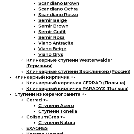
Scandiano Brown
Scandiano Ochra
Scandiano Rosso
Semir Beige
Semir Brown
Semir Grafit
Semir Rosa
Viano Antracite
Viano Beige
Viano Grys
Клинкерные ступени Westerwalder
(Германия)
Клинкерные ступени Экоклинкер (Россия)
Клинкерный кирпичик
+
-
Клинкерный кирпичик CERRAD (Польша)
Клинкерный кирпичик PARADYZ (Польша)
Ступени из керамогранита
+
-
Cerrad
+
-
Ступени Acero
Ступени Tonella
ColiseumGres
+
-
Ступени Natura
EXAGRES
Kerama Marazzi