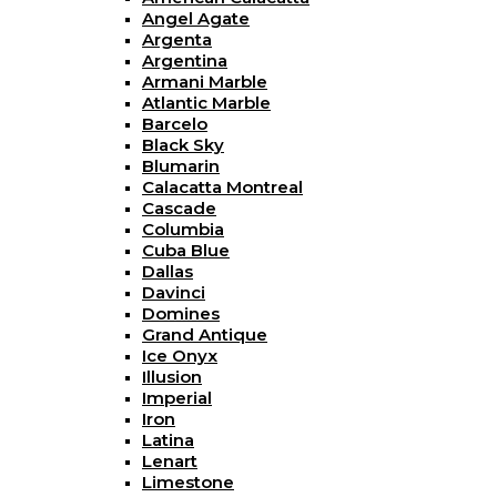
Angel Agate
Argenta
Argentina
Armani Marble
Atlantic Marble
Barcelo
Black Sky
Blumarin
Calacatta Montreal
Cascade
Columbia
Cuba Blue
Dallas
Davinci
Domines
Grand Antique
Ice Onyx
Illusion
Imperial
Iron
Latina
Lenart
Limestone