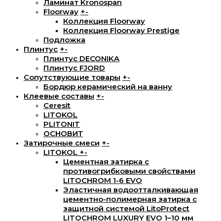
Ламинат Kronospan
Floorway
+
-
Коллекция Floorway
Коллекция Floorway Prestige
Подложка
Плинтус
+
-
Плинтус DECONIKA
Плинтус FJORD
Сопутствующие товары
+
-
Бордюр керамический на ванну
Клеевые составы
+
-
Ceresit
LITOKOL
PLITONIT
ОСНОВИТ
Затирочные смеси
+
-
LITOKOL
+
-
Цементная затирка с
противогрибковыми свойствами
LITOCHROM 1-6 EVO
Эластичная водоотталкивающая
цементно-полимерная затирка с
защитной системой LitoProtect
LITOCHROM LUXURY EVO 1–10 мм