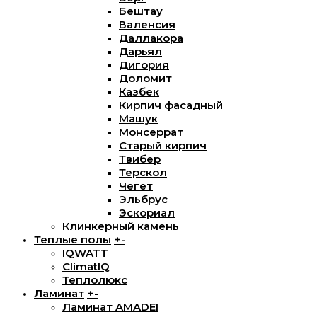
Бештау
Валенсия
Даллакора
Дарьял
Дигория
Доломит
Казбек
Кирпич фасадный
Машук
Монсеррат
Старый кирпич
Твибер
Терскол
Чегет
Эльбрус
Эскориал
Клинкерный камень
Теплые полы
+
-
IQWATT
ClimatIQ
Теплолюкс
Ламинат
+
-
Ламинат AMADEI