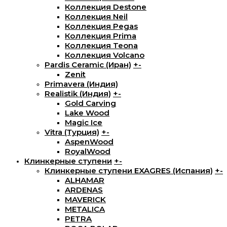
Коллекция Destone
Коллекция Neil
Коллекция Pegas
Коллекция Prima
Коллекция Teona
Коллекция Volcano
Pardis Ceramic (Иран)
+
-
Zenit
Primavera (Индия)
Realistik (Индия)
+
-
Gold Carving
Lake Wood
Magic Ice
Vitra (Турция)
+
-
AspenWood
RoyalWood
Клинкерные ступени
+
-
Клинкерные ступени EXAGRES (Испания)
+
-
ALHAMAR
ARDENAS
MAVERICK
METALICA
PETRA