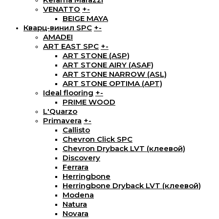
VENATTO
+
-
BEIGE MAYA
Кварц-винил SPC
+
-
AMADEI
ART EAST SPC
+
-
ART STONE (ASP)
ART STONE AIRY (ASAF)
ART STONE NARROW (ASL)
ART STONE OPTIMA (APT)
Ideal flooring
+
-
PRIME WOOD
L'Quarzo
Primavera
+
-
Callisto
Chevron Click SPC
Chevron Dryback LVT (клеевой)
Discovery
Ferrara
Herringbone
Herringbone Dryback LVT (клеевой)
Modena
Natura
Novara