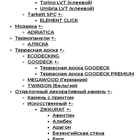
Torino LVT (клеевой)
Umbria LVT (клеевой)
Tarkett SPC
+
-
ELEMENT CLICK
Мозаика
+
-
ADRIATICA
Термопанели
+
-
АЛЯСКА
Террасная доска
+
-
ECODECKING
GOODECK
+
-
Террасная доска GOODECK
Террасная доска GOODECK PREMIUM
MEGAWOOD (Германия)
TWINSON (Бельгия)
Отделочный декоративный камень
+
-
Камень с принтом
Искусственный
+
-
ZIKKURAT
+
-
Авентин
Алибек
Арагон
Безенгийская стена
Берг