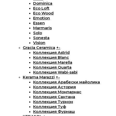
Dominica
Eco Loft
Eco Wood
Emotion
Essen
Marmaris
Solo
Sonesta
Vision
Gracia Ceramica
+
-
Коллекция Astrid
Коллекция Blanc
Коллекция Marella
Коллекция Quarta
Коллекция Wabi-sabi
Kerama Marazzi
+
-
Коллекция Арабески майолика
Коллекция Астория
Коллекция Монпарнас
Коллекция Сантана
Коллекция Турнон
Коллекция Туф
Коллекция Фурнаш