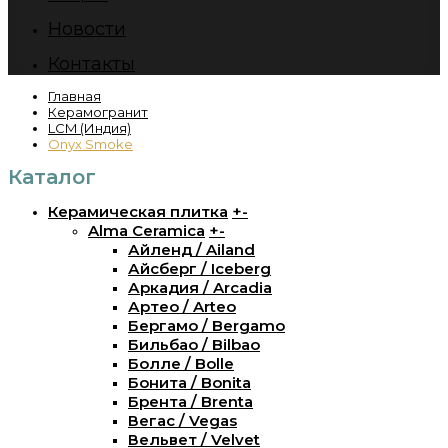
Новости
Контакты
Главная
Керамогранит
LCM (Индия)
Onyx Smoke
Каталог
Керамическая плитка
+
-
Alma Ceramica
+
-
Айленд / Ailand
Айсберг / Iceberg
Аркадия / Arcadia
Артео / Arteo
Бергамо / Bergamo
Бильбао / Bilbao
Болле / Bolle
Бонита / Bonita
Брента / Brenta
Вегас / Vegas
Вельвет / Velvet