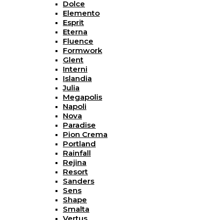
Dolce
Elemento
Esprit
Eterna
Fluence
Formwork
Glent
Interni
Islandia
Julia
Megapolis
Napoli
Nova
Paradise
Pion Crema
Portland
Rainfall
Rejina
Resort
Sanders
Sens
Shape
Smalta
Vertus