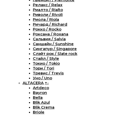
Релакс / Relax
Риалто / Rialto
Риволи / Rivoli
Риола / Riola
Ричард / Richard
Рокко / Rocko
Роксана / Roxana
Сальвия / Salvia
Саншайн / Sunshine
Сингапур / Singapore
Слэйт рок / Slate rock
Стайл / Style
Токио / Tokio
Тори / Tori
Тревис / Trevis
Уно / Uno
ALTACERA
+
-
Artdeco
Bayron
Bella
Blik Azul
Blik Crema
Briole