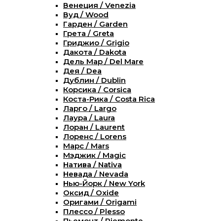
Венеция / Venezia
Вуд / Wood
Гарден / Garden
Грета / Greta
Гриджио / Grigio
Дакота / Dakota
Дель Мар / Del Mare
Дея / Dea
Дублин / Dublin
Корсика / Corsica
Коста-Рика / Costa Rica
Ларго / Largo
Лаура / Laura
Лоран / Laurent
Лоренс / Lorens
Марс / Mars
Мэджик / Magic
Натива / Nativa
Невада / Nevada
Нью-Йорк / New York
Оксид / Oxide
Оригами / Origami
Плессо / Plesso
Пьемонт / Piemonte