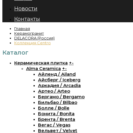
Новости
Контакты
Главная
Керамогранит
DELACORA (Россия)
Коллекция Centro
Каталог
Керамическая плитка
+
-
Alma Ceramica
+
-
Айленд / Ailand
Айсберг / Iceberg
Аркадия / Arcadia
Артео / Arteo
Бергамо / Bergamo
Бильбао / Bilbao
Болле / Bolle
Бонита / Bonita
Брента / Brenta
Вегас / Vegas
Вельвет / Velvet