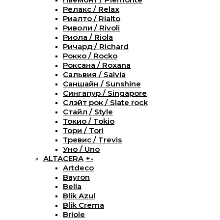
Релакс / Relax
Риалто / Rialto
Риволи / Rivoli
Риола / Riola
Ричард / Richard
Рокко / Rocko
Роксана / Roxana
Сальвия / Salvia
Саншайн / Sunshine
Сингапур / Singapore
Слэйт рок / Slate rock
Стайл / Style
Токио / Tokio
Тори / Tori
Тревис / Trevis
Уно / Uno
ALTACERA
+
-
Artdeco
Bayron
Bella
Blik Azul
Blik Crema
Briole