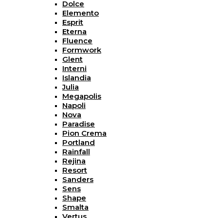
Dolce
Elemento
Esprit
Eterna
Fluence
Formwork
Glent
Interni
Islandia
Julia
Megapolis
Napoli
Nova
Paradise
Pion Crema
Portland
Rainfall
Rejina
Resort
Sanders
Sens
Shape
Smalta
Vertus