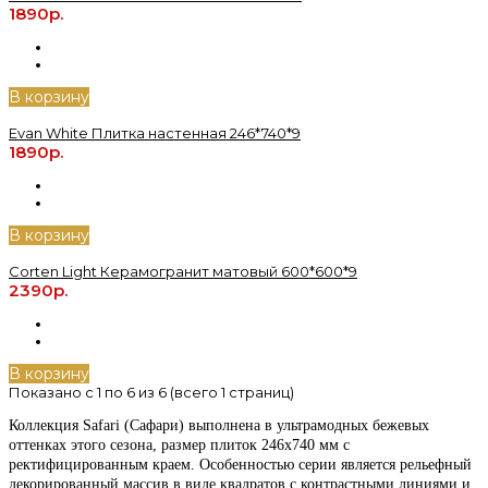
1890р.
В корзину
Evan White Плитка настенная 246*740*9
1890р.
В корзину
Corten Light Керамогранит матовый 600*600*9
2390р.
В корзину
Показано с 1 по 6 из 6 (всего 1 страниц)
Коллекция Safari (Сафари) выполнена в ультрамодных бежевых
оттенках этого сезона, размер плиток 246x740 мм с
ректифицированным краем. Особенностью серии является рельефный
декорированный массив в виде квадратов с контрастными линиями и