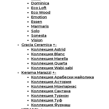
Dominica
Eco Loft
Eco Wood
Emotion
Essen
Marmaris
Solo
Sonesta
Vision
Gracia Ceramica
+
-
Коллекция Astrid
Коллекция Blanc
Коллекция Marella
Коллекция Quarta
Коллекция Wabi-sabi
Kerama Marazzi
+
-
Коллекция Арабески майолика
Коллекция Астория
Коллекция Монпарнас
Коллекция Сантана
Коллекция Турнон
Коллекция Туф
Коллекция Фурнаш