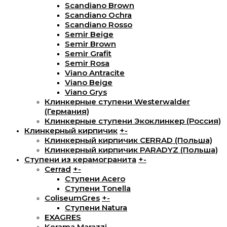
Scandiano Brown
Scandiano Ochra
Scandiano Rosso
Semir Beige
Semir Brown
Semir Grafit
Semir Rosa
Viano Antracite
Viano Beige
Viano Grys
Клинкерные ступени Westerwalder
(Германия)
Клинкерные ступени Экоклинкер (Россия)
Клинкерный кирпичик
+
-
Клинкерный кирпичик CERRAD (Польша)
Клинкерный кирпичик PARADYZ (Польша)
Ступени из керамогранита
+
-
Cerrad
+
-
Ступени Acero
Ступени Tonella
ColiseumGres
+
-
Ступени Natura
EXAGRES
Kerama Marazzi