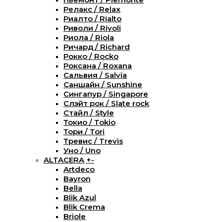
Релакс / Relax
Риалто / Rialto
Риволи / Rivoli
Риола / Riola
Ричард / Richard
Рокко / Rocko
Роксана / Roxana
Сальвия / Salvia
Саншайн / Sunshine
Сингапур / Singapore
Слэйт рок / Slate rock
Стайл / Style
Токио / Tokio
Тори / Tori
Тревис / Trevis
Уно / Uno
ALTACERA
+
-
Artdeco
Bayron
Bella
Blik Azul
Blik Crema
Briole