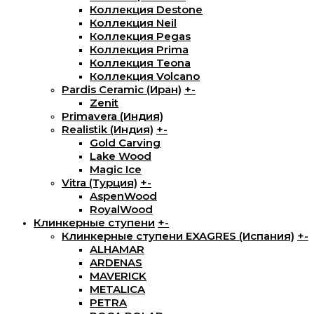
Коллекция Destone
Коллекция Neil
Коллекция Pegas
Коллекция Prima
Коллекция Teona
Коллекция Volcano
Pardis Ceramic (Иран)
+
-
Zenit
Primavera (Индия)
Realistik (Индия)
+
-
Gold Carving
Lake Wood
Magic Ice
Vitra (Турция)
+
-
AspenWood
RoyalWood
Клинкерные ступени
+
-
Клинкерные ступени EXAGRES (Испания)
+
-
ALHAMAR
ARDENAS
MAVERICK
METALICA
PETRA