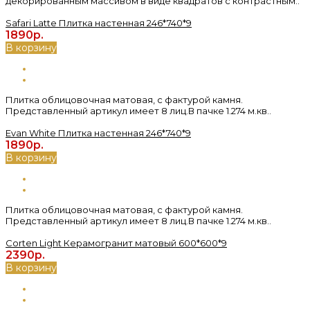
декорированным массивом в виде квадратов с контрастным..
Safari Latte Плитка настенная 246*740*9
1890р.
В корзину
Плитка облицовочная матовая, с фактурой камня.
Представленный артикул имеет 8 лиц.В пачке 1.274 м.кв..
Evan White Плитка настенная 246*740*9
1890р.
В корзину
Плитка облицовочная матовая, с фактурой камня.
Представленный артикул имеет 8 лиц.В пачке 1.274 м.кв..
Corten Light Керамогранит матовый 600*600*9
2390р.
В корзину