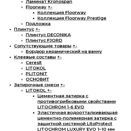
Ламинат Kronospan
Floorway
+
-
Коллекция Floorway
Коллекция Floorway Prestige
Подложка
Плинтус
+
-
Плинтус DECONIKA
Плинтус FJORD
Сопутствующие товары
+
-
Бордюр керамический на ванну
Клеевые составы
+
-
Ceresit
LITOKOL
PLITONIT
ОСНОВИТ
Затирочные смеси
+
-
LITOKOL
+
-
Цементная затирка с
противогрибковыми свойствами
LITOCHROM 1-6 EVO
Эластичная водоотталкивающая
цементно-полимерная затирка с
защитной системой LitoProtect
LITOCHROM LUXURY EVO 1–10 мм