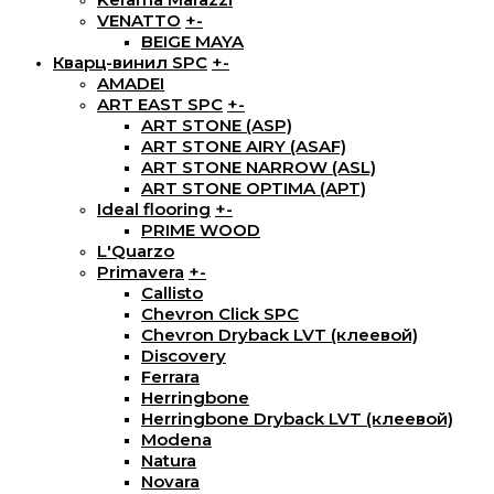
VENATTO
+
-
BEIGE MAYA
Кварц-винил SPC
+
-
AMADEI
ART EAST SPC
+
-
ART STONE (ASP)
ART STONE AIRY (ASAF)
ART STONE NARROW (ASL)
ART STONE OPTIMA (APT)
Ideal flooring
+
-
PRIME WOOD
L'Quarzo
Primavera
+
-
Callisto
Chevron Click SPC
Chevron Dryback LVT (клеевой)
Discovery
Ferrara
Herringbone
Herringbone Dryback LVT (клеевой)
Modena
Natura
Novara