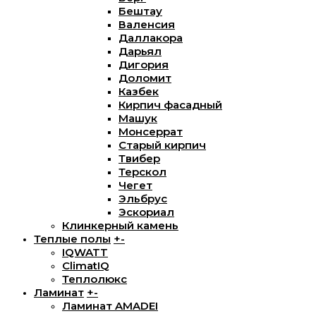
Бештау
Валенсия
Даллакора
Дарьял
Дигория
Доломит
Казбек
Кирпич фасадный
Машук
Монсеррат
Старый кирпич
Твибер
Терскол
Чегет
Эльбрус
Эскориал
Клинкерный камень
Теплые полы
+
-
IQWATT
ClimatIQ
Теплолюкс
Ламинат
+
-
Ламинат AMADEI