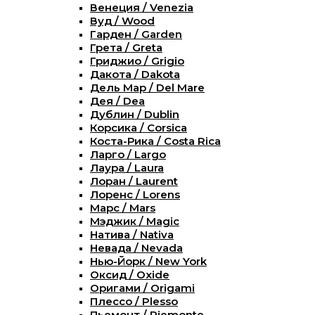
Венеция / Venezia
Вуд / Wood
Гарден / Garden
Грета / Greta
Гриджио / Grigio
Дакота / Dakota
Дель Мар / Del Mare
Дея / Dea
Дублин / Dublin
Корсика / Corsica
Коста-Рика / Costa Rica
Ларго / Largo
Лаура / Laura
Лоран / Laurent
Лоренс / Lorens
Марс / Mars
Мэджик / Magic
Натива / Nativa
Невада / Nevada
Нью-Йорк / New York
Оксид / Oxide
Оригами / Origami
Плессо / Plesso
Пьемонт / Piemonte