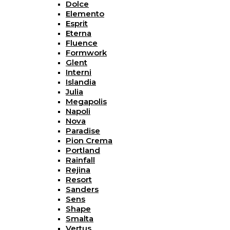
Dolce
Elemento
Esprit
Eterna
Fluence
Formwork
Glent
Interni
Islandia
Julia
Megapolis
Napoli
Nova
Paradise
Pion Crema
Portland
Rainfall
Rejina
Resort
Sanders
Sens
Shape
Smalta
Vertus