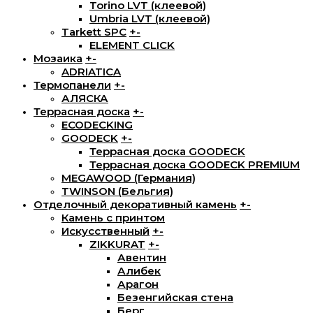
Torino LVT (клеевой)
Umbria LVT (клеевой)
Tarkett SPC
+
-
ELEMENT CLICK
Мозаика
+
-
ADRIATICA
Термопанели
+
-
АЛЯСКА
Террасная доска
+
-
ECODECKING
GOODECK
+
-
Террасная доска GOODECK
Террасная доска GOODECK PREMIUM
MEGAWOOD (Германия)
TWINSON (Бельгия)
Отделочный декоративный камень
+
-
Камень с принтом
Искусственный
+
-
ZIKKURAT
+
-
Авентин
Алибек
Арагон
Безенгийская стена
Берг