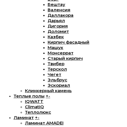
Бештау
Валенсия
Даллакора
Дарьял
Дигория
Доломит
Казбек
Кирпич фасадный
Машук
Монсеррат
Старый кирпич
Твибер
Терскол
Чегет
Эльбрус
Эскориал
Клинкерный камень
Теплые полы
+
-
IQWATT
ClimatIQ
Теплолюкс
Ламинат
+
-
Ламинат AMADEI