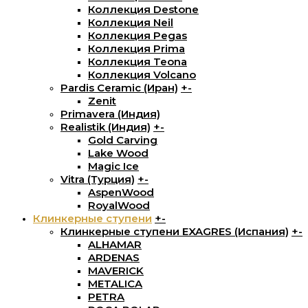
Коллекция Destone
Коллекция Neil
Коллекция Pegas
Коллекция Prima
Коллекция Teona
Коллекция Volcano
Pardis Ceramic (Иран)
+
-
Zenit
Primavera (Индия)
Realistik (Индия)
+
-
Gold Carving
Lake Wood
Magic Ice
Vitra (Турция)
+
-
AspenWood
RoyalWood
Клинкерные ступени
+
-
Клинкерные ступени EXAGRES (Испания)
+
-
ALHAMAR
ARDENAS
MAVERICK
METALICA
PETRA