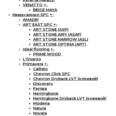
VENATTO
+
-
BEIGE MAYA
Кварц-винил SPC
+
-
AMADEI
ART EAST SPC
+
-
ART STONE (ASP)
ART STONE AIRY (ASAF)
ART STONE NARROW (ASL)
ART STONE OPTIMA (APT)
Ideal flooring
+
-
PRIME WOOD
L'Quarzo
Primavera
+
-
Callisto
Chevron Click SPC
Chevron Dryback LVT (клеевой)
Discovery
Ferrara
Herringbone
Herringbone Dryback LVT (клеевой)
Modena
Natura
Novara