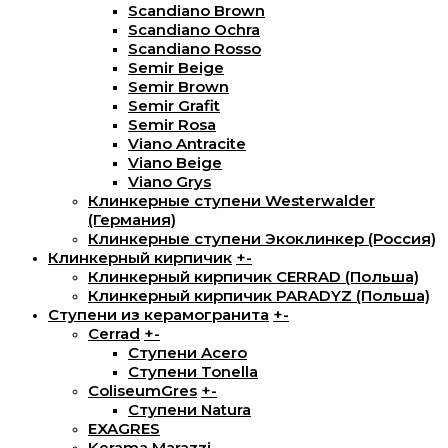
Scandiano Brown
Scandiano Ochra
Scandiano Rosso
Semir Beige
Semir Brown
Semir Grafit
Semir Rosa
Viano Antracite
Viano Beige
Viano Grys
Клинкерные ступени Westerwalder
(Германия)
Клинкерные ступени Экоклинкер (Россия)
Клинкерный кирпичик
+
-
Клинкерный кирпичик CERRAD (Польша)
Клинкерный кирпичик PARADYZ (Польша)
Ступени из керамогранита
+
-
Cerrad
+
-
Ступени Acero
Ступени Tonella
ColiseumGres
+
-
Ступени Natura
EXAGRES
Kerama Marazzi