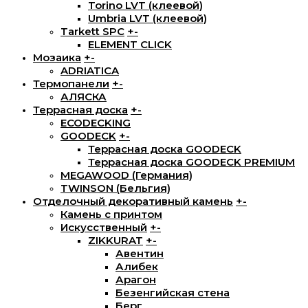
Torino LVT (клеевой)
Umbria LVT (клеевой)
Tarkett SPC
+
-
ELEMENT CLICK
Мозаика
+
-
ADRIATICA
Термопанели
+
-
АЛЯСКА
Террасная доска
+
-
ECODECKING
GOODECK
+
-
Террасная доска GOODECK
Террасная доска GOODECK PREMIUM
MEGAWOOD (Германия)
TWINSON (Бельгия)
Отделочный декоративный камень
+
-
Камень с принтом
Искусственный
+
-
ZIKKURAT
+
-
Авентин
Алибек
Арагон
Безенгийская стена
Берг