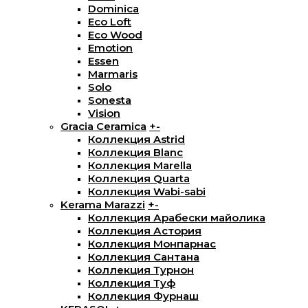
Dominica
Eco Loft
Eco Wood
Emotion
Essen
Marmaris
Solo
Sonesta
Vision
Gracia Ceramica
+
-
Коллекция Astrid
Коллекция Blanc
Коллекция Marella
Коллекция Quarta
Коллекция Wabi-sabi
Kerama Marazzi
+
-
Коллекция Арабески майолика
Коллекция Астория
Коллекция Монпарнас
Коллекция Сантана
Коллекция Турнон
Коллекция Туф
Коллекция Фурнаш