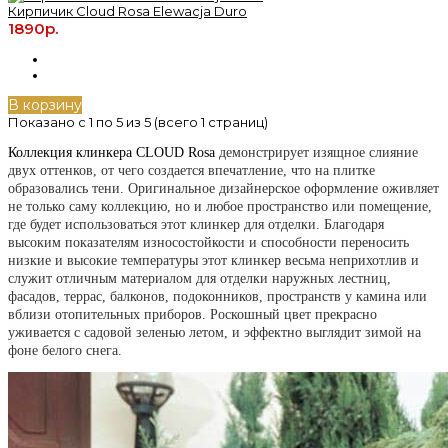
Кирпичик Cloud Rosa Elewacja Duro
1890р.
В корзину
Показано с 1 по 5 из 5 (всего 1 страниц)
Коллекция клинкера CLOUD Rosa
демонстрирует изящное слияние
двух оттенков, от чего создается впечатление, что на плитке
образовались тени. Оригинальное дизайнерское оформление оживляет
не только саму коллекцию, но и любое пространство или помещение,
где будет использоваться этот клинкер для отделки. Благодаря
высоким показателям износостойкости и способности переносить
низкие и высокие температуры этот клинкер весьма неприхотлив и
служит отличным материалом для отделки наружных лестниц,
фасадов, террас, балконов, подоконников, пространств у камина или
вблизи отопительных приборов. Роскошный цвет прекрасно
уживается с садовой зеленью летом, и эффектно выглядит зимой на
фоне белого снега.