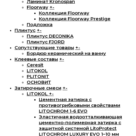
Ламинат Kronospan
Floorway
+
-
Коллекция Floorway
Коллекция Floorway Prestige
Подложка
Плинтус
+
-
Плинтус DECONIKA
Плинтус FJORD
Сопутствующие товары
+
-
Бордюр керамический на ванну
Клеевые составы
+
-
Ceresit
LITOKOL
PLITONIT
ОСНОВИТ
Затирочные смеси
+
-
LITOKOL
+
-
Цементная затирка с
противогрибковыми свойствами
LITOCHROM 1-6 EVO
Эластичная водоотталкивающая
цементно-полимерная затирка с
защитной системой LitoProtect
LITOCHROM LUXURY EVO 1–10 мм