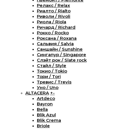
Релакс / Relax
Риалто / Rialto
Риволи / Rivoli
Риола / Riola
Ричард / Richard
Рокко / Rocko
Роксана / Roxana
Сальвия / Salvia
Саншайн / Sunshine
Сингапур / Singapore
Слэйт рок / Slate rock
Стайл / Style
Токио / Tokio
Тори / Tori
Тревис / Trevis
Уно / Uno
ALTACERA
+
-
Artdeco
Bayron
Bella
Blik Azul
Blik Crema
Briole