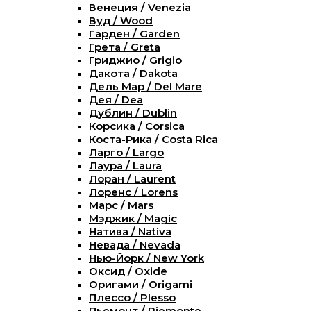
Венеция / Venezia
Вуд / Wood
Гарден / Garden
Грета / Greta
Гриджио / Grigio
Дакота / Dakota
Дель Мар / Del Mare
Дея / Dea
Дублин / Dublin
Корсика / Corsica
Коста-Рика / Costa Rica
Ларго / Largo
Лаура / Laura
Лоран / Laurent
Лоренс / Lorens
Марс / Mars
Мэджик / Magic
Натива / Nativa
Невада / Nevada
Нью-Йорк / New York
Оксид / Oxide
Оригами / Origami
Плессо / Plesso
Пьемонт / Piemonte