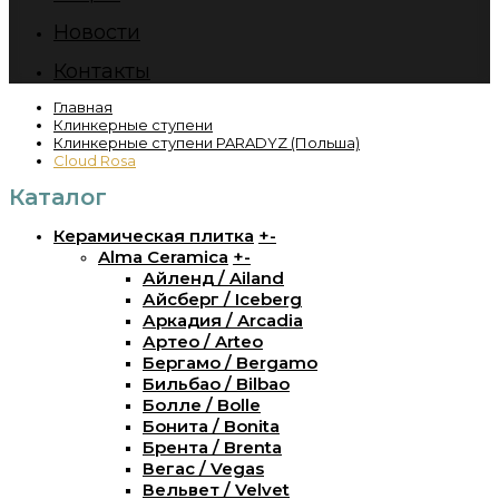
Новости
Контакты
Главная
Клинкерные ступени
Клинкерные ступени PARADYZ (Польша)
Cloud Rosa
Каталог
Керамическая плитка
+
-
Alma Ceramica
+
-
Айленд / Ailand
Айсберг / Iceberg
Аркадия / Arcadia
Артео / Arteo
Бергамо / Bergamo
Бильбао / Bilbao
Болле / Bolle
Бонита / Bonita
Брента / Brenta
Вегас / Vegas
Вельвет / Velvet