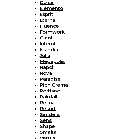
Dolce
Elemento
Esprit
Eterna
Fluence
Formwork
Glent
Interni
Islandia
Julia
Megapolis
Napoli
Nova
Paradise
Pion Crema
Portland
Rainfall
Rejina
Resort
Sanders
Sens
Shape
Smalta
Vertus