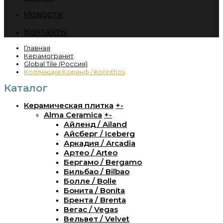
Новости
Контакты
Главная
Керамогранит
Global Tile (Россия)
Коллекция Коринф / Korinthos
Каталог
Керамическая плитка
+
-
Alma Ceramica
+
-
Айленд / Ailand
Айсберг / Iceberg
Аркадия / Arcadia
Артео / Arteo
Бергамо / Bergamo
Бильбао / Bilbao
Болле / Bolle
Бонита / Bonita
Брента / Brenta
Вегас / Vegas
Вельвет / Velvet