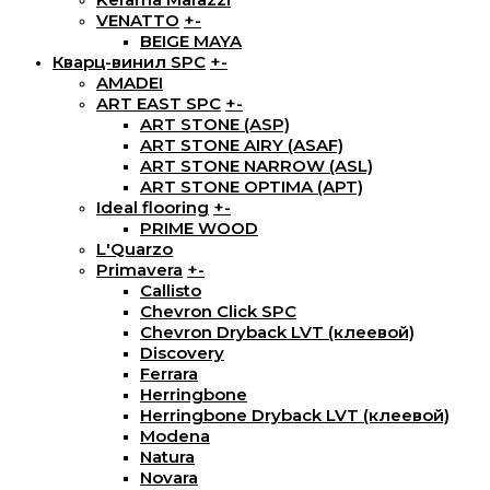
VENATTO
+
-
BEIGE MAYA
Кварц-винил SPC
+
-
AMADEI
ART EAST SPC
+
-
ART STONE (ASP)
ART STONE AIRY (ASAF)
ART STONE NARROW (ASL)
ART STONE OPTIMA (APT)
Ideal flooring
+
-
PRIME WOOD
L'Quarzo
Primavera
+
-
Callisto
Chevron Click SPC
Chevron Dryback LVT (клеевой)
Discovery
Ferrara
Herringbone
Herringbone Dryback LVT (клеевой)
Modena
Natura
Novara