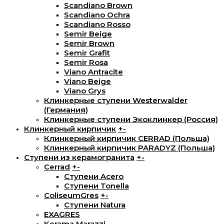
Scandiano Brown
Scandiano Ochra
Scandiano Rosso
Semir Beige
Semir Brown
Semir Grafit
Semir Rosa
Viano Antracite
Viano Beige
Viano Grys
Клинкерные ступени Westerwalder
(Германия)
Клинкерные ступени Экоклинкер (Россия)
Клинкерный кирпичик
+
-
Клинкерный кирпичик CERRAD (Польша)
Клинкерный кирпичик PARADYZ (Польша)
Ступени из керамогранита
+
-
Cerrad
+
-
Ступени Acero
Ступени Tonella
ColiseumGres
+
-
Ступени Natura
EXAGRES
Kerama Marazzi