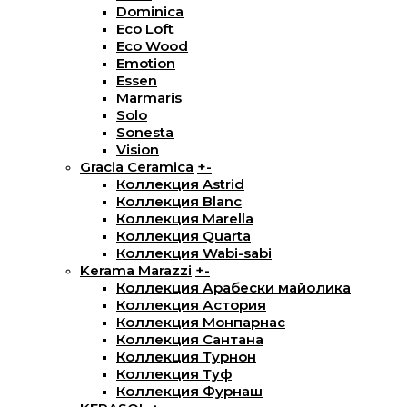
Dominica
Eco Loft
Eco Wood
Emotion
Essen
Marmaris
Solo
Sonesta
Vision
Gracia Ceramica
+
-
Коллекция Astrid
Коллекция Blanc
Коллекция Marella
Коллекция Quarta
Коллекция Wabi-sabi
Kerama Marazzi
+
-
Коллекция Арабески майолика
Коллекция Астория
Коллекция Монпарнас
Коллекция Сантана
Коллекция Турнон
Коллекция Туф
Коллекция Фурнаш