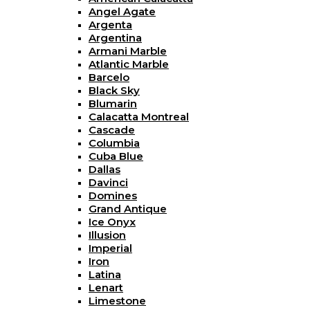
Angel Agate
Argenta
Argentina
Armani Marble
Atlantic Marble
Barcelo
Black Sky
Blumarin
Calacatta Montreal
Cascade
Columbia
Cuba Blue
Dallas
Davinci
Domines
Grand Antique
Ice Onyx
Illusion
Imperial
Iron
Latina
Lenart
Limestone