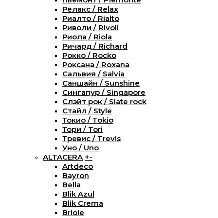
Релакс / Relax
Риалто / Rialto
Риволи / Rivoli
Риола / Riola
Ричард / Richard
Рокко / Rocko
Роксана / Roxana
Сальвия / Salvia
Саншайн / Sunshine
Сингапур / Singapore
Слэйт рок / Slate rock
Стайл / Style
Токио / Tokio
Тори / Tori
Тревис / Trevis
Уно / Uno
ALTACERA
+
-
Artdeco
Bayron
Bella
Blik Azul
Blik Crema
Briole