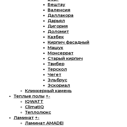
Бештау
Валенсия
Даллакора
Дарьял
Дигория
Доломит
Казбек
Кирпич фасадный
Машук
Монсеррат
Старый кирпич
Твибер
Терскол
Чегет
Эльбрус
Эскориал
Клинкерный камень
Теплые полы
+
-
IQWATT
ClimatIQ
Теплолюкс
Ламинат
+
-
Ламинат AMADEI