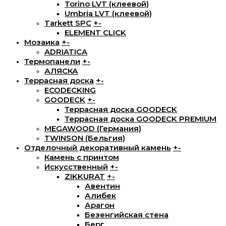
Torino LVT (клеевой)
Umbria LVT (клеевой)
Tarkett SPC
+
-
ELEMENT CLICK
Мозаика
+
-
ADRIATICA
Термопанели
+
-
АЛЯСКА
Террасная доска
+
-
ECODECKING
GOODECK
+
-
Террасная доска GOODECK
Террасная доска GOODECK PREMIUM
MEGAWOOD (Германия)
TWINSON (Бельгия)
Отделочный декоративный камень
+
-
Камень с принтом
Искусственный
+
-
ZIKKURAT
+
-
Авентин
Алибек
Арагон
Безенгийская стена
Берг