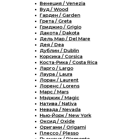
Венеция / Venezia
Вуд / Wood
Гарден / Garden
Грета / Greta
Гриджио / Grigio
Дакота / Dakota
Дель Мар / Del Mare
Дея / Dea
Дублин / Dublin
Корсика / Corsica
Коста-Рика / Costa Rica
Ларго / Largo
Лаура / Laura
Лоран / Laurent
Лоренс / Lorens
Марс / Mars
Мэджик / Magic
Натива / Nativa
Невада / Nevada
Нью-Йорк / New York
Оксид / Oxide
Оригами / Origami
Плессо / Plesso
Пьемонт / Piemonte