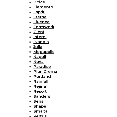
Dolce
Elemento
Esprit
Eterna
Fluence
Formwork
Glent
Interni
Islandia
Julia
Megapolis
Napoli
Nova
Paradise
Pion Crema
Portland
Rainfall
Rejina
Resort
Sanders
Sens
Shape
Smalta
Vertus