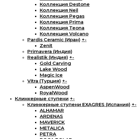
Коллекция Destone
Коллекция Neil
Коллекция Pegas
Коллекция Prima
Коллекция Teona
Коллекция Volcano
Pardis Ceramic (Иран)
+
-
Zenit
Primavera (Индия)
Realistik (Индия)
+
-
Gold Carving
Lake Wood
Magic Ice
Vitra (Турция)
+
-
AspenWood
RoyalWood
Клинкерные ступени
+
-
Клинкерные ступени EXAGRES (Испания)
+
-
ALHAMAR
ARDENAS
MAVERICK
METALICA
PETRA