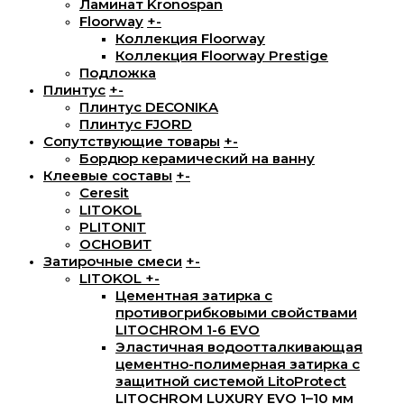
Ламинат Kronospan
Floorway
+
-
Коллекция Floorway
Коллекция Floorway Prestige
Подложка
Плинтус
+
-
Плинтус DECONIKA
Плинтус FJORD
Сопутствующие товары
+
-
Бордюр керамический на ванну
Клеевые составы
+
-
Ceresit
LITOKOL
PLITONIT
ОСНОВИТ
Затирочные смеси
+
-
LITOKOL
+
-
Цементная затирка с
противогрибковыми свойствами
LITOCHROM 1-6 EVO
Эластичная водоотталкивающая
цементно-полимерная затирка с
защитной системой LitoProtect
LITOCHROM LUXURY EVO 1–10 мм