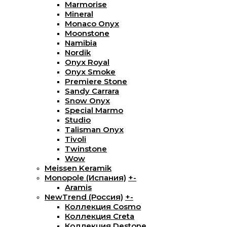
Marmorise
Mineral
Monaco Onyx
Moonstone
Namibia
Nordik
Onyx Royal
Onyx Smoke
Premiere Stone
Sandy Carrara
Snow Onyx
Special Marmo
Studio
Talisman Onyx
Tivoli
Twinstone
Wow
Meissen Keramik
Monopole (Испания)
+
-
Aramis
NewTrend (Россия)
+
-
Коллекция Cosmo
Коллекция Creta
Коллекция Destone