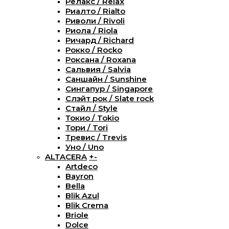
Релакс / Relax
Риалто / Rialto
Риволи / Rivoli
Риола / Riola
Ричард / Richard
Рокко / Rocko
Роксана / Roxana
Сальвия / Salvia
Саншайн / Sunshine
Сингапур / Singapore
Слэйт рок / Slate rock
Стайл / Style
Токио / Tokio
Тори / Tori
Тревис / Trevis
Уно / Uno
ALTACERA
+
-
Artdeco
Bayron
Bella
Blik Azul
Blik Crema
Briole
Dolce