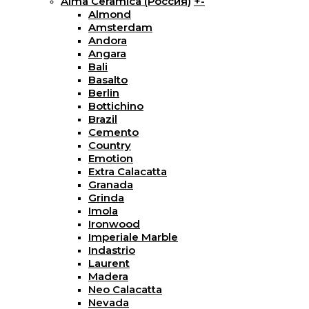
Alma Ceramica (Россия)
+
-
Almond
Amsterdam
Andora
Angara
Bali
Basalto
Berlin
Bottichino
Brazil
Cemento
Country
Emotion
Extra Calacatta
Granada
Grinda
Imola
Ironwood
Imperiale Marble
Indastrio
Laurent
Madera
Neo Calacatta
Nevada