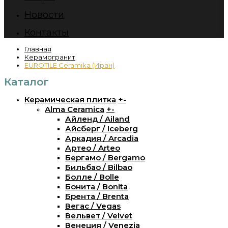
Новости
Контакты
Главная
Керамогранит
EUROTILE Ceramika (Иран)
Каталог
Керамическая плитка
+
-
Alma Ceramica
+
-
Айленд / Ailand
Айсберг / Iceberg
Аркадия / Arcadia
Артео / Arteo
Бергамо / Bergamo
Бильбао / Bilbao
Болле / Bolle
Бонита / Bonita
Брента / Brenta
Вегас / Vegas
Вельвет / Velvet
Венеция / Venezia