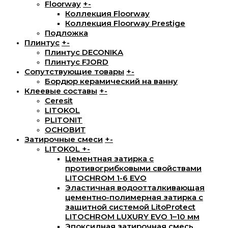
Floorway
+
-
Коллекция Floorway
Коллекция Floorway Prestige
Подложка
Плинтус
+
-
Плинтус DECONIKA
Плинтус FJORD
Сопутствующие товары
+
-
Бордюр керамический на ванну
Клеевые составы
+
-
Ceresit
LITOKOL
PLITONIT
ОСНОВИТ
Затирочные смеси
+
-
LITOKOL
+
-
Цементная затирка с
противогрибковыми свойствами
LITOCHROM 1-6 EVO
Эластичная водоотталкивающая
цементно-полимерная затирка с
защитной системой LitoProtect
LITOCHROM LUXURY EVO 1–10 мм
Эпоксидная затирочная смесь