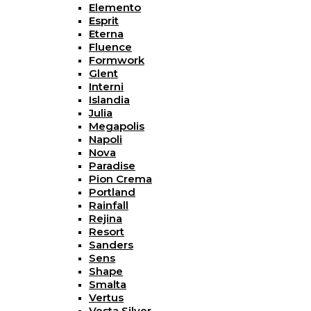
Elemento
Esprit
Eterna
Fluence
Formwork
Glent
Interni
Islandia
Julia
Megapolis
Napoli
Nova
Paradise
Pion Crema
Portland
Rainfall
Rejina
Resort
Sanders
Sens
Shape
Smalta
Vertus
Vesta Silver