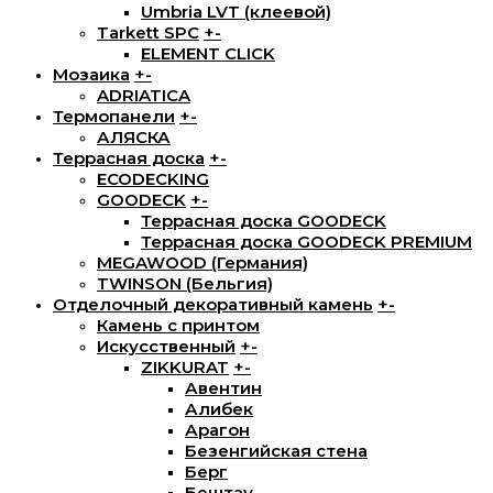
Umbria LVT (клеевой)
Tarkett SPC
+
-
ELEMENT CLICK
Мозаика
+
-
ADRIATICA
Термопанели
+
-
АЛЯСКА
Террасная доска
+
-
ECODECKING
GOODECK
+
-
Террасная доска GOODECK
Террасная доска GOODECK PREMIUM
MEGAWOOD (Германия)
TWINSON (Бельгия)
Отделочный декоративный камень
+
-
Камень с принтом
Искусственный
+
-
ZIKKURAT
+
-
Авентин
Алибек
Арагон
Безенгийская стена
Берг
Бештау