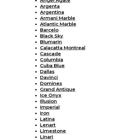
Angel Agate
Argenta
Argentina
Armani Marble
Atlantic Marble
Barcelo
Black Sky
Blumarin
Calacatta Montreal
Cascade
Columbia
Cuba Blue
Dallas
Davinci
Domines
Grand Antique
Ice Onyx
Illusion
Imperial
Iron
Latina
Lenart
Limestone
Linari