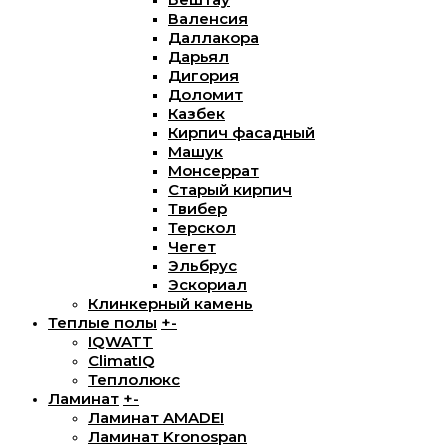
Валенсия
Даллакора
Дарьял
Дигория
Доломит
Казбек
Кирпич фасадный
Машук
Монсеррат
Старый кирпич
Твибер
Терскол
Чегет
Эльбрус
Эскориал
Клинкерный камень
Теплые полы
+
-
IQWATT
ClimatIQ
Теплолюкс
Ламинат
+
-
Ламинат AMADEI
Ламинат Kronospan