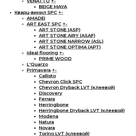
VENATTO
+
-
BEIGE MAYA
Кварц-винил SPC
+
-
AMADEI
ART EAST SPC
+
-
ART STONE (ASP)
ART STONE AIRY (ASAF)
ART STONE NARROW (ASL)
ART STONE OPTIMA (APT)
Ideal flooring
+
-
PRIME WOOD
L'Quarzo
Primavera
+
-
Callisto
Chevron Click SPC
Chevron Dryback LVT (клеевой)
Discovery
Ferrara
Herringbone
Herringbone Dryback LVT (клеевой)
Modena
Natura
Novara
Torino LVT (клеевой)