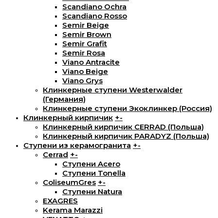
Scandiano Ochra
Scandiano Rosso
Semir Beige
Semir Brown
Semir Grafit
Semir Rosa
Viano Antracite
Viano Beige
Viano Grys
Клинкерные ступени Westerwalder
(Германия)
Клинкерные ступени Экоклинкер (Россия)
Клинкерный кирпичик
+
-
Клинкерный кирпичик CERRAD (Польша)
Клинкерный кирпичик PARADYZ (Польша)
Ступени из керамогранита
+
-
Cerrad
+
-
Ступени Acero
Ступени Tonella
ColiseumGres
+
-
Ступени Natura
EXAGRES
Kerama Marazzi