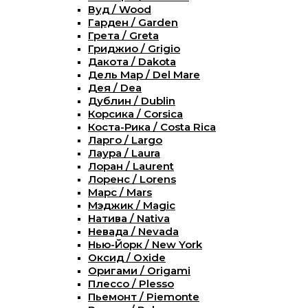
Вуд / Wood
Гарден / Garden
Грета / Greta
Гриджио / Grigio
Дакота / Dakota
Дель Мар / Del Mare
Дея / Dea
Дублин / Dublin
Корсика / Corsica
Коста-Рика / Costa Rica
Ларго / Largo
Лаура / Laura
Лоран / Laurent
Лоренс / Lorens
Марс / Mars
Мэджик / Magic
Натива / Nativa
Невада / Nevada
Нью-Йорк / New York
Оксид / Oxide
Оригами / Origami
Плессо / Plesso
Пьемонт / Piemonte