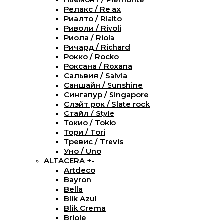
Релакс / Relax
Риалто / Rialto
Риволи / Rivoli
Риола / Riola
Ричард / Richard
Рокко / Rocko
Роксана / Roxana
Сальвия / Salvia
Саншайн / Sunshine
Сингапур / Singapore
Слэйт рок / Slate rock
Стайл / Style
Токио / Tokio
Тори / Tori
Тревис / Trevis
Уно / Uno
ALTACERA
+
-
Artdeco
Bayron
Bella
Blik Azul
Blik Crema
Briole