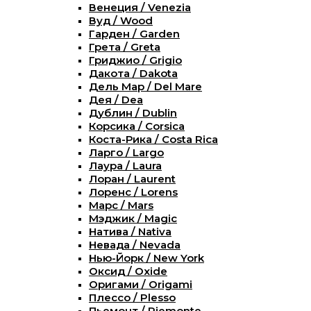
Венеция / Venezia
Вуд / Wood
Гарден / Garden
Грета / Greta
Гриджио / Grigio
Дакота / Dakota
Дель Мар / Del Mare
Дея / Dea
Дублин / Dublin
Корсика / Corsica
Коста-Рика / Costa Rica
Ларго / Largo
Лаура / Laura
Лоран / Laurent
Лоренс / Lorens
Марс / Mars
Мэджик / Magic
Натива / Nativa
Невада / Nevada
Нью-Йорк / New York
Оксид / Oxide
Оригами / Origami
Плессо / Plesso
Пьемонт / Piemonte