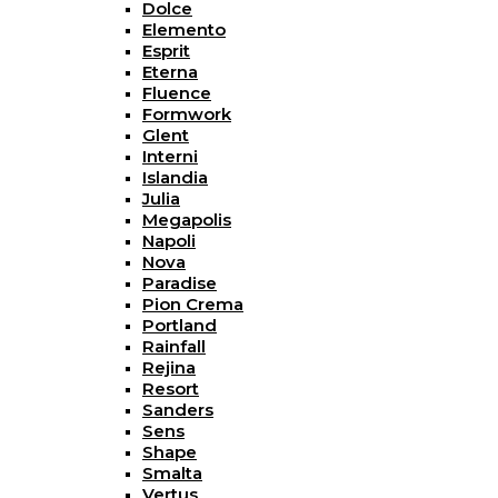
Dolce
Elemento
Esprit
Eterna
Fluence
Formwork
Glent
Interni
Islandia
Julia
Megapolis
Napoli
Nova
Paradise
Pion Crema
Portland
Rainfall
Rejina
Resort
Sanders
Sens
Shape
Smalta
Vertus