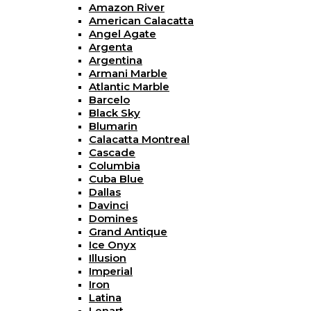
Amazon River
American Calacatta
Angel Agate
Argenta
Argentina
Armani Marble
Atlantic Marble
Barcelo
Black Sky
Blumarin
Calacatta Montreal
Cascade
Columbia
Cuba Blue
Dallas
Davinci
Domines
Grand Antique
Ice Onyx
Illusion
Imperial
Iron
Latina
Lenart