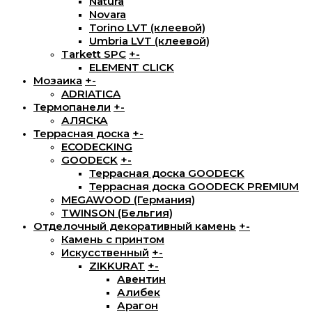
Natura
Novara
Torino LVT (клеевой)
Umbria LVT (клеевой)
Tarkett SPC
+
-
ELEMENT CLICK
Мозаика
+
-
ADRIATICA
Термопанели
+
-
АЛЯСКА
Террасная доска
+
-
ECODECKING
GOODECK
+
-
Террасная доска GOODECK
Террасная доска GOODECK PREMIUM
MEGAWOOD (Германия)
TWINSON (Бельгия)
Отделочный декоративный камень
+
-
Камень с принтом
Искусственный
+
-
ZIKKURAT
+
-
Авентин
Алибек
Арагон