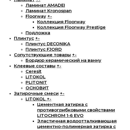
Ламинат AMADEI
Ламинат Kronospan
Floorway
+
-
Коллекция Floorway
Коллекция Floorway Prestige
Подложка
Плинтус
+
-
Плинтус DECONIKA
Плинтус FJORD
Сопутствующие товары
+
-
Бордюр керамический на ванну
Клеевые составы
+
-
Ceresit
LITOKOL
PLITONIT
ОСНОВИТ
Затирочные смеси
+
-
LITOKOL
+
-
Цементная затирка с
противогрибковыми свойствами
LITOCHROM 1-6 EVO
Эластичная водоотталкивающая
цементно-полимерная затирка с