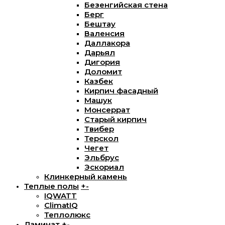
Безенгийская стена
Берг
Бештау
Валенсия
Даллакора
Дарьял
Дигория
Доломит
Казбек
Кирпич фасадный
Машук
Монсеррат
Старый кирпич
Твибер
Терскол
Чегет
Эльбрус
Эскориал
Клинкерный камень
Теплые полы
+
-
IQWATT
ClimatIQ
Теплолюкс
Ламинат
+
-