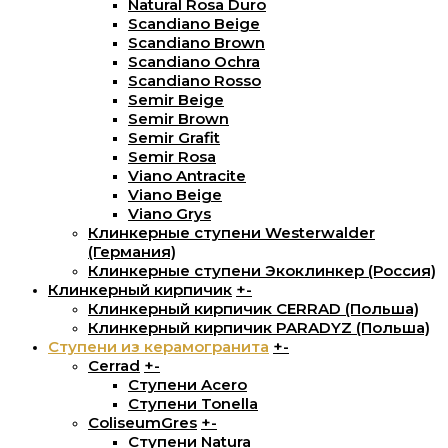
Natural Rosa Duro
Scandiano Beige
Scandiano Brown
Scandiano Ochra
Scandiano Rosso
Semir Beige
Semir Brown
Semir Grafit
Semir Rosa
Viano Antracite
Viano Beige
Viano Grys
Клинкерные ступени Westerwalder
(Германия)
Клинкерные ступени Экоклинкер (Россия)
Клинкерный кирпичик
+
-
Клинкерный кирпичик CERRAD (Польша)
Клинкерный кирпичик PARADYZ (Польша)
Ступени из керамогранита
+
-
Cerrad
+
-
Ступени Acero
Ступени Tonella
ColiseumGres
+
-
Ступени Natura