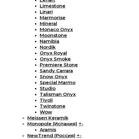
Limestone
Linari
Marmorise
Mineral
Monaco Onyx
Moonstone
Namibia
Nordik
Onyx Royal
Onyx Smoke
Premiere Stone
Sandy Carrara
Snow Onyx
Special Marmo
Studio
Talisman Onyx
Tivoli
Twinstone
Wow
Meissen Keramik
Monopole (Испания)
+
-
Aramis
NewTrend (Россия)
+
-