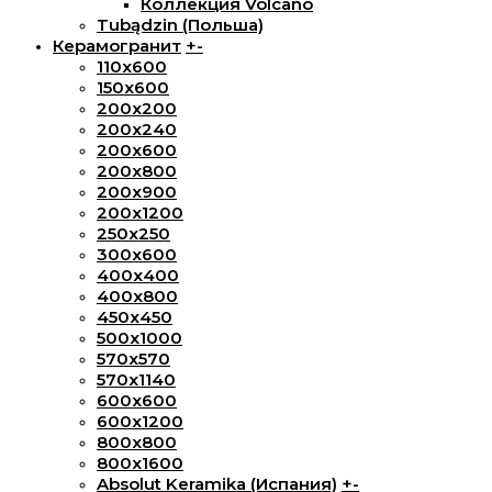
Коллекция Volcano
Tubądzin (Польша)
Керамогранит
+
-
110x600
150х600
200x200
200х240
200х600
200х800
200х900
200х1200
250x250
300х600
400х400
400х800
450х450
500х1000
570х570
570х1140
600х600
600х1200
800х800
800x1600
Absolut Keramika (Испания)
+
-