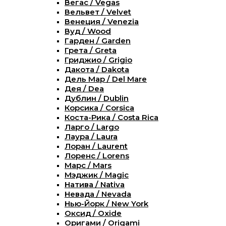
Вегас / Vegas
Вельвет / Velvet
Венеция / Venezia
Вуд / Wood
Гарден / Garden
Грета / Greta
Гриджио / Grigio
Дакота / Dakota
Дель Мар / Del Mare
Дея / Dea
Дублин / Dublin
Корсика / Corsica
Коста-Рика / Costa Rica
Ларго / Largo
Лаура / Laura
Лоран / Laurent
Лоренс / Lorens
Марс / Mars
Мэджик / Magic
Натива / Nativa
Невада / Nevada
Нью-Йорк / New York
Оксид / Oxide
Оригами / Origami