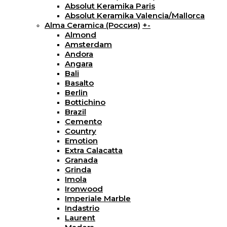
Absolut Keramika Paris
Absolut Keramika Valencia/Mallorca
Alma Ceramica (Россия)
+
-
Almond
Amsterdam
Andora
Angara
Bali
Basalto
Berlin
Bottichino
Brazil
Cemento
Country
Emotion
Extra Calacatta
Granada
Grinda
Imola
Ironwood
Imperiale Marble
Indastrio
Laurent