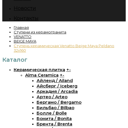
Новости
Контакты
Главная
Ступени из керамогранита
VENATTO
BEIGE MAYA
Ступень керамическая Venatto Beige Maya Peldano
32x160
Каталог
Керамическая плитка
+
-
Alma Ceramica
+
-
Айленд / Ailand
Айсберг / Iceberg
Аркадия / Arcadia
Артео / Arteo
Бергамо / Bergamo
Бильбао / Bilbao
Болле / Bolle
Бонита / Bonita
Брента / Brenta