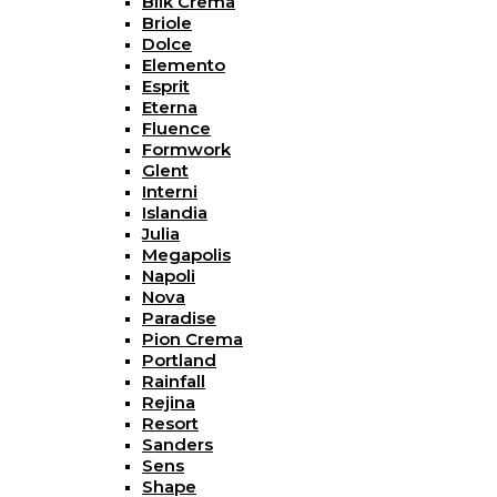
Blik Crema
Briole
Dolce
Elemento
Esprit
Eterna
Fluence
Formwork
Glent
Interni
Islandia
Julia
Megapolis
Napoli
Nova
Paradise
Pion Crema
Portland
Rainfall
Rejina
Resort
Sanders
Sens
Shape