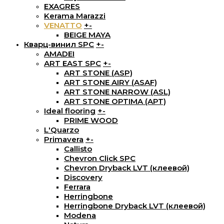
EXAGRES
Kerama Marazzi
VENATTO
+
-
BEIGE MAYA
Кварц-винил SPC
+
-
AMADEI
ART EAST SPC
+
-
ART STONE (ASP)
ART STONE AIRY (ASAF)
ART STONE NARROW (ASL)
ART STONE OPTIMA (APT)
Ideal flooring
+
-
PRIME WOOD
L'Quarzo
Primavera
+
-
Callisto
Chevron Click SPC
Chevron Dryback LVT (клеевой)
Discovery
Ferrara
Herringbone
Herringbone Dryback LVT (клеевой)
Modena