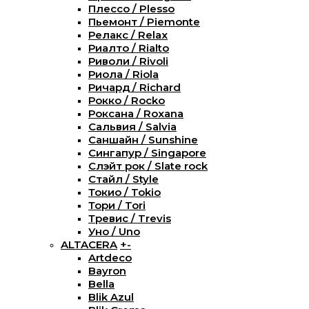
Плессо / Plesso
Пьемонт / Piemonte
Релакс / Relax
Риалто / Rialto
Риволи / Rivoli
Риола / Riola
Ричард / Richard
Рокко / Rocko
Роксана / Roxana
Сальвия / Salvia
Саншайн / Sunshine
Сингапур / Singapore
Слэйт рок / Slate rock
Стайл / Style
Токио / Tokio
Тори / Tori
Тревис / Trevis
Уно / Uno
ALTACERA
+
-
Artdeco
Bayron
Bella
Blik Azul